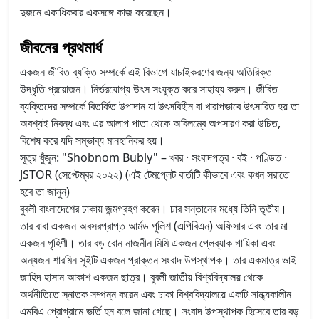
দুজনে একাধিকবার একসঙ্গে কাজ করেছেন।
জীবনের প্রথমার্ধ
একজন জীবিত ব্যক্তি সম্পর্কে এই বিভাগে যাচাইকরণের জন্য অতিরিক্ত
উদ্ধৃতি প্রয়োজন। নির্ভরযোগ্য উৎস সংযুক্ত করে সাহায্য করুন। জীবিত
ব্যক্তিদের সম্পর্কে বিতর্কিত উপাদান যা উৎসবিহীন বা খারাপভাবে উৎসারিত হয় তা
অবশ্যই নিবন্ধ এবং এর আলাপ পাতা থেকে অবিলম্বে অপসারণ করা উচিত,
বিশেষ করে যদি সম্ভাব্য মানহানিকর হয়।
সূত্র খুঁজুন: "Shobnom Bubly" – খবর · সংবাদপত্র · বই · পণ্ডিত ·
JSTOR (সেপ্টেম্বর ২০২২) (এই টেমপ্লেট বার্তাটি কীভাবে এবং কখন সরাতে
হবে তা জানুন)
বুবলী বাংলাদেশের ঢাকায় জন্মগ্রহণ করেন। চার সন্তানের মধ্যে তিনি তৃতীয়।
তার বাবা একজন অবসরপ্রাপ্ত আর্মড পুলিশ (এপিবিএন) অফিসার এবং তার মা
একজন গৃহিণী। তার বড় বোন নাজনীন মিমি একজন প্লেব্যাক গায়িকা এবং
অন্যজন শারমিন সুইটি একজন প্রাক্তন সংবাদ উপস্থাপক। তার একমাত্র ভাই
জাহিদ হাসান আকাশ একজন ছাত্র। বুবলী জাতীয় বিশ্ববিদ্যালয় থেকে
অর্থনীতিতে স্নাতক সম্পন্ন করেন এবং ঢাকা বিশ্ববিদ্যালয়ে একটি সান্ধ্যকালীন
এমবিএ প্রোগ্রামে ভর্তি হন বলে জানা গেছে। সংবাদ উপস্থাপক হিসেবে তার বড়