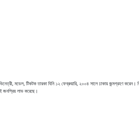
েত্রী, মডেল, টিকটক তারকা যিনি ১২ ফেব্রুয়ারি, ২০০৪ সালে ঢাকায় জন্মগ্রহণ করেন। তি
বই জনপ্রিয় লাভ করেছে।