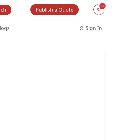
0
Publish a Quote
rch
logs
Sign In