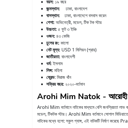
বয়স:
১৯ বছর
জন্মস্থান:
ঢাকা, বাংলাদেশ
বাসস্থান:
ঢাকা, বাংলাদেশে বসবাস করেন
পেশা:
অভিনেত্রী, মডেল, টিক টক স্টার
উচ্চতা:
৫ ফুট ৩ ইঞ্চি
ওজন:
৪৩ কেজি
চুলের রং:
কালো
নেট মূল্য:
USD 1 মিলিয়ন (প্রায়)
জাতীয়তা:
বাংলাদেশী
ধর্ম:
ইসলাম
লিঙ্গ:
মহিলা
ফ্রেন্ড
: মিরাজ খাঁন
সক্রিয় বছর:
২০২০-বর্তমান
Arohi Mim Natok - আরোহী ম
Arohi Mim বর্তমানে নাটকের মাধ্যমে বেশি জনপ্রিয়তা লাভ 
মডেল, টিকটক স্টার। Arohi Mim বর্তমানে সোশাল মিডিয়া
নাটকের মধ্যে হলো: স্কুল গ্যাঙ্গ, এই নাটকটি নির্মাণ ক