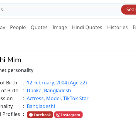
Sea
Day
People
Quotes
Image
Hindi Quotes
Histories
B
hi Mim
net personality
of Birth
:
12 February, 2004 (Age 22)
 of Birth
:
Dhaka, Bangladesh
ession
:
Actress
,
Model
,
TikTok Star
nality
:
Bangladeshi
l Profiles
:
Facebook
Instagram