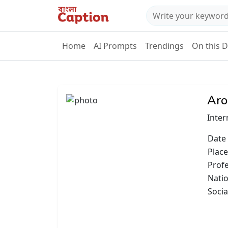
Home
AI Prompts
Trendings
On this 
Aro
Inter
Date 
Place
Prof
Natio
Socia