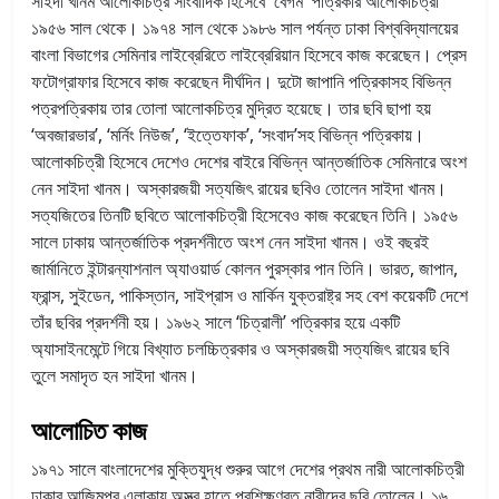
সাইদা খানম আলোকচিত্র সাংবাদিক হিসেবে 'বেগম' পত্রিকার আলোকচিত্রী
১৯৫৬ সাল থেকে। ১৯৭৪ সাল থেকে ১৯৮৬ সাল পর্যন্ত ঢাকা বিশ্ববিদ্যালয়ের
বাংলা বিভাগের সেমিনার লাইব্রেরিতে লাইব্রেরিয়ান হিসেবে কাজ করেছেন। প্রেস
ফটোগ্রাফার হিসেবে কাজ করেছেন দীর্ঘদিন। দুটো জাপানি পত্রিকাসহ বিভিন্ন
পত্রপত্রিকায় তার তোলা আলোকচিত্র মুদ্রিত হয়েছে। তার ছবি ছাপা হয়
‘অবজারভার’, ‘মর্নিং নিউজ’, ‘ইত্তেফাক’, ‘সংবাদ’সহ বিভিন্ন পত্রিকায়।
আলোকচিত্রী হিসেবে দেশেও দেশের বাইরে বিভিন্ন আন্তর্জাতিক সেমিনারে অংশ
নেন সাইদা খানম। অস্কারজয়ী সত্যজিৎ​ রায়ের ছবিও তোলেন সাইদা খানম।
সত্যজিতের তিনটি ছবিতে আলোকচিত্রী হিসেবেও কাজ করেছেন তিনি। ১৯৫৬
সালে ঢাকায় আন্তর্জাতিক প্রদর্শনীতে অংশ নেন সাইদা খানম। ওই বছরই
জার্মানিতে ইন্টারন্যাশনাল অ্যাওয়ার্ড কোলন পুরস্কার পান তিনি। ভারত, জাপান,
ফ্রান্স, সুইডেন, পাকিস্তান, সাইপ্রাস ও মার্কিন যুক্তরাষ্ট্র সহ বেশ কয়েকটি দেশে
তাঁর ছবির প্রদর্শনী হয়। ১৯৬২ সালে ‘চিত্রালী’ পত্রিকার হয়ে একটি
অ্যাসাইনমেন্টে গিয়ে বিখ্যাত চলচ্চিত্রকার ও অস্কারজয়ী সত্যজিৎ রায়ের ছবি
তুলে সমাদৃত হন সাইদা খানম।
আলোচিত কাজ
১৯৭১ সালে বাংলাদেশের মুক্তিযুদ্ধ শুরুর আগে দেশের প্রথম নারী আলোকচিত্রী
ঢাকার আজিমপুর এলাকায় অস্ত্র হাতে প্রশিক্ষণরত নারীদের ছবি তোলেন। ১৬