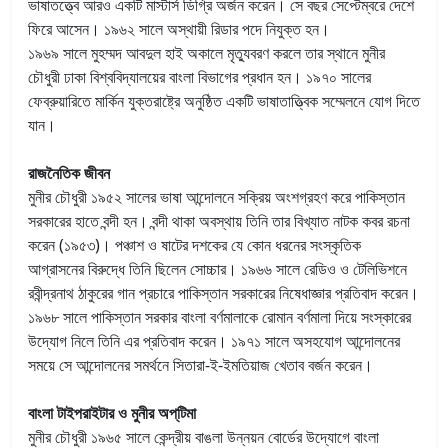
ভাষাতত্ত্বে আরও একটি মাস্টার্স ডিগ্রি অর্জন করেন। সে বছর সেপ্টেম্বরে দেশে
ফিরে আসেন। ১৯৬২ সালে অস্থায়ী রিডার পদে নিযুক্ত হন।
১৯৬৯ সালে মুহম্মদ আবদুল হাই অকালে মৃত্যুবরণ করলে তার স্থানে মুনীর
চৌধুরী ঢাকা বিশ্ববিদ্যালয়ের বাংলা বিভাগের প্রধান হন। ১৯৭০ সালের
ফেব্রুয়ারিতে মার্কিন যুক্তরাষ্ট্রে অনুষ্ঠিত একটি ভাষাতাত্ত্বিক সম্মেলনে যোগ দিতে
যান।
রাজনৈতিক জীবন
মুনীর চৌধুরী ১৯৫২ সালের ভাষা আন্দোলনে সক্রিয় অংশগ্রহণ করে পাকিস্তান
সরকারের হাতে বন্দী হন। বন্দী থাকা অবস্থায় তিনি তার বিখ্যাত নাটক কবর রচনা
করেন (১৯৫৩)। পঞ্চাশ ও ষাটের দশকের যে কোন ধরনের সংস্কৃতিক
আগ্রাসনের বিরুদ্ধে তিনি ছিলেন সোচ্চার। ১৯৬৬ সালে রেডিও ও টেলিভিশনে
রবীন্দ্রনাথ ঠাকুরের গান প্রচারে পাকিস্তান সরকারের নিষেধাজ্ঞার প্রতিবাদ করেন।
১৯৬৮ সালে পাকিস্তান সরকার বাংলা বর্ণমালাকে রোমান বর্ণমালা দিয়ে সংস্কারের
উদ্যোগ নিলে তিনি এর প্রতিবাদ করেন। ১৯৭১ সালে অসহযোগ আন্দোলনের
সময়ে সে আন্দোলনের সমর্থনে সিতারা-ই-ইমতিয়াজ খেতাব বর্জন করেন।
বাংলা টাইপরাইটার ও মুনীর অপ্‌টিমা
মুনীর চৌধুরী ১৯৬৫ সালে কেন্দ্রীয় বাঙলা উন্নয়ন বোর্ডের উদ্যোগে বাংলা