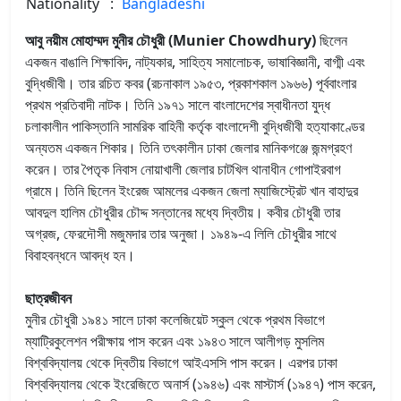
Nationality
:
Bangladeshi
আবু নয়ীম মোহাম্মদ মুনীর চৌধুরী (Munier Chowdhury)
ছিলেন
একজন বাঙালি শিক্ষাবিদ, নাট্যকার, সাহিত্য সমালোচক, ভাষাবিজ্ঞানী, বাগ্মী এবং
বুদ্ধিজীবী। তার রচিত কবর (রচনাকাল ১৯৫৩, প্রকাশকাল ১৯৬৬) পূর্ববাংলার
প্রথম প্রতিবাদী নাটক। তিনি ১৯৭১ সালে বাংলাদেশের স্বাধীনতা যুদ্ধ
চলাকালীন পাকিস্তানি সামরিক বাহিনী কর্তৃক বাংলাদেশী বুদ্ধিজীবী হত্যাকাণ্ডের
অন্যতম একজন শিকার। তিনি তৎকালীন ঢাকা জেলার মানিকগঞ্জে জন্মগ্রহণ
করেন। তার পৈতৃক নিবাস নোয়াখালী জেলার চাটখিল থানাধীন গোপাইরবাগ
গ্রামে। তিনি ছিলেন ইংরেজ আমলের একজন জেলা ম্যাজিস্ট্রেট খান বাহাদুর
আবদুল হালিম চৌধুরীর চৌদ্দ সন্তানের মধ্যে দ্বিতীয়। কবীর চৌধুরী তার
অগ্রজ, ফেরদৌসী মজুমদার তার অনুজা। ১৯৪৯-এ লিলি চৌধুরীর সাথে
বিবাহবন্ধনে আবদ্ধ হন।
ছাত্রজীবন
মুনীর চৌধুরী ১৯৪১ সালে ঢাকা কলেজিয়েট স্কুল থেকে প্রথম বিভাগে
ম্যাট্রিকুলেশন পরীক্ষায় পাস করেন এবং ১৯৪৩ সালে আলীগড় মুসলিম
বিশ্ববিদ্যালয় থেকে দ্বিতীয় বিভাগে আইএসসি পাস করেন। এরপর ঢাকা
বিশ্ববিদ্যালয় থেকে ইংরেজিতে অনার্স (১৯৪৬) এবং মাস্টার্স (১৯৪৭) পাস করেন,