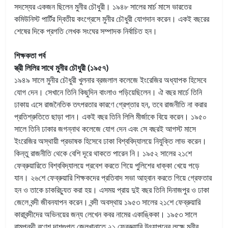
সদস্যের একজন ছিলেন মুনীর চৌধুরী। ১৯৪৮ সালের মার্চ মাসে ভারতের
কমিউনিস্ট পার্টির দ্বিতীয় কংগ্রেসে মুনীর চৌধুরী যোগদান করেন। একই বছরের
শেষের দিকে প্রগতি লেখক সংঘের সম্পাদক নির্বাচিত হন।
শিক্ষকতা পর্ব
স্ত্রী লিলির সাথে মুনীর চৌধুরী (১৯৫৭)
১৯৪৯ সালে মুনীর চৌধুরী খুলনার ব্রজলাল কলেজে ইংরেজির অধ্যাপক হিসেবে
যোগ দেন। সেখানে তিনি কিছুদিন বাংলাও পড়িয়েছিলেন। ঐ বছর মার্চে তিনি
ঢাকায় এসে রাজনৈতিক তৎপরতার কারণে গ্রেপ্তার হন, তবে রাজনীতি না করার
প্রতিশ্রুতিতে ছাড়া পান। একই বছর তিনি লিলি মীর্জাকে বিয়ে করেন। ১৯৫০
সালে তিনি ঢাকার জগন্নাথ কলেজে যোগ দেন এবং সে বছরই আগস্ট মাসে
ইংরেজির অস্থায়ী প্রভাষক হিসেবে ঢাকা বিশ্ববিদ্যালয়ে নিযুক্তি লাভ করেন।
কিন্তু রাজনীতি থেকে বেশি দূরে থাকতে পারেন নি। ১৯৫২ সালের ২১শে
ফেব্রুয়ারিতে বিশ্ববিদ্যালয়ে প্রবেশ করতে গিয়ে পুলিশের ধাক্কা খেয়ে পড়ে
যান। ২৬শে ফেব্রুয়ারি শিক্ষকদের প্রতিবাদ সভা আহ্বান করতে গিয়ে গ্রেফতার
হন ও তাকে চাকরিচ্যুত করা হয়। এসময় প্রায় দুই বছর তিনি দিনাজপুর ও ঢাকা
জেলে বন্দী জীবনযাপন করেন। বন্দী অবস্থায় ১৯৫৩ সালের ২১শে ফেব্রুয়ারি
কারাবন্দীদের অভিনয়ের জন্য লেখেন কবর নামের একাঙ্কিকা। ১৯৫৩ সালে
বামপন্থী রণেশ দাশগুপ্ত জেলখানাতে ২১ ফেব্রুয়ারি উৎযাপনের লক্ষে মুনীর