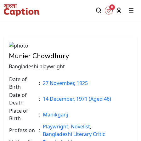
0
Munier Chowdhury
Bangladeshi playwright
Date of
:
27 November, 1925
Birth
Date of
:
14 December, 1971 (Aged 46)
Death
Place of
:
Manikganj
Birth
Playwright
,
Novelist
,
Profession
:
Bangladeshi Literary Critic