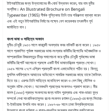
টাইপরাইটারের জন্য উন্নতমানের কী-বোর্ড উদ্ভাবন করেন, যার নাম মুনীর
অপ্‌টিমা। An Illustrated Brochure on Bengali
Typewriter (1965) শীর্ষক পুস্তিকায় তিনি তার পরিকল্পনা ব্যাখ্যা করেন
এবং এই নতুন টাইপরাইটার নির্মাণের লক্ষ্যে বেশ কয়েকবার তৎকালীন পূর্ব
জার্মানিতে যান।
বাংলা ভাষা ও সাহিত্যে অবদান
মুনীর চৌধুরী ১৯৫৩ সালে কারাবন্দী অবস্থায় কবর নাটকটি রচনা করেন। ১৯৫৮
সালে প্রকাশিত পূর্ববঙ্গ সরকারের ভাষা-সংস্কার কমিটির রিপোর্টের অবৈজ্ঞানিক ও
সাম্প্রদায়িক বিষয়বস্তুর তীব্র সমালোচনা করে মুনীর চৌধুরী পূর্ববঙ্গের ভাষা
কমিটির রিপোর্ট আলোচনা প্রসঙ্গে একটি দীর্ঘ ভাষাতাত্ত্বিক প্রবন্ধ লেখেন।
১৯৫৯ সালের ২৭শে এপ্রিল প্রবন্ধটি বাংলা একাডেমিতে পঠিত হয়। কিন্তু
মুসলিম ধর্মবিশ্বাসে আঘাতের অভিযোগে সামরিক সরকারের কাছে তাকে কৈফিয়ৎ
দিতে হয়। এরপর তিনি সাহিত্যে মনোনিবেশ করেন ও বেশ কিছু মৌলিক ও
অনুবাদ নাটক লেখেন। অনেকগুলি প্রবন্ধের সংকলনও প্রকাশ করেন। মীর
মানস (১৯৬৫) প্রবন্ধ সংকলনের জন্য দাউদ পুরস্কার এবং পাক-ভারত যুদ্ধ
সম্পর্কে লেখা সাংবাদিকতাসুলভ রচনা-সংকলন রণাঙ্গন (১৯৬৬)-এর জন্য সিতারা-
ই-ইমতিয়াজ উপাধি লাভ করেন। ১৯৬৭-৬৮ সালে ঢাকা বিশ্ববিদ্যালয়ের
উদ্যোগে বাংলা বর্ণমালা ও বানান-পদ্ধতির সংস্কার প্রচেষ্টার প্রতিরোধের