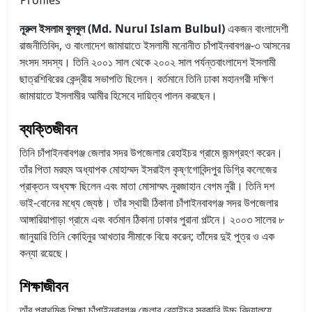
নূরুল ইসলাম বুলবুল (Md. Nurul Islam Bulbul)
একজন বাংলাদেশী
রাজনীতিবিদ, ও বাংলাদেশ জামায়াতে ইসলামী মনোনীত চাঁপাইনবাবগঞ্জ-৩ আসনের
সংসদ সদস্য। তিনি ২০০১ সাল থেকে ২০০২ সাল পর্যন্তবাংলাদেশ ইসলামী
ছাত্রশিবিরের কেন্দ্রীয় সভাপতি ছিলেন। বর্তমানে তিনি ঢাকা মহানগরী দক্ষিণ
জামায়াতে ইসলামীর আমীর হিসেবে দায়িত্ব পালন করছেন।
ব্যক্তিজীবন
তিনি চাঁপাইনবাবগঞ্জ জেলার সদর উপজেলার রেহাইচর গ্রামে জন্মগ্রহণ করেন।
তাঁর পিতা মরহুম অধ্যাপক মোহাম্মদ ইসরাইল কৃষ্ণগোবিন্দপুর ডিগ্রি কলেজের
প্রাক্তন অধ্যক্ষ ছিলেন এবং মাতা মোসাম্মৎ নুরজাহান বেগম নুরী। তিনি দশ
ভাই-বোনের মধ্যে জ্যেষ্ঠ। তাঁর স্থায়ী ঠিকানা চাঁপাইনবাবগঞ্জ সদর উপজেলার
আঙ্গারিয়াপাড়া গ্রামে এবং বর্তমান ঠিকানা ঢাকার পুরানা পল্টনে। ২০০৩ সালের ৮
জানুয়ারি তিনি কোহিনুর আখতার সীমাকে বিয়ে করেন; তাঁদের দুই পুত্র ও এক
কন্যা রয়েছে।
শিক্ষাজীবন
তাঁর প্রাথমিক শিক্ষা চাঁপাইনবাবগঞ্জ জেলার রেহাইচর সরকারি উচ্চ বিদ্যালয়ে