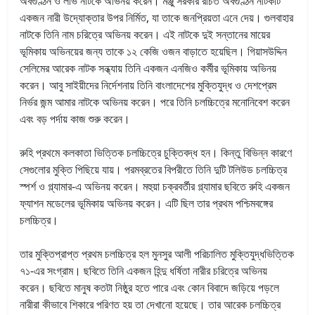
অবগুণ্ঠন ও লাভ নাটকে অভিনয় করেন। মঞ্জু সরকার রচিত অবগুণ্ঠন নাটকটি
একজন নারী উদ্যোক্তার উপর নির্মিত, যা তাকে জনপ্রিয়তা এনে দেয়। গুলবাহার
নাটকে তিনি নাম চরিত্রে অভিনয় করেন। এই নাটকে দুই সন্তানের মায়ের
ভূমিকায় অভিনয়ের জন্য তাকে ১২ কেজি ওজন বাড়াতে হয়েছিল। গিয়াসউদ্দিন
সেলিমের আরেক নাটক সন্ধ্যায় তিনি একজন এনজিও কর্মীর ভূমিকায় অভিনয়
করেন। আবু সাইয়ীদের নির্দেশনায় তিনি বাংলাদেশের মুক্তিযুদ্ধ ও দেশপ্রেম
নির্ভর জন্ম আমার নাটকে অভিনয় করেন। পরে তিনি চলচ্চিত্রে মনোনিবেশ করেন
এবং বড় পর্দায় কাজ শুরু করেন।
রুহি প্রথমে কলকাতা ভিত্তিক চলচ্চিত্রে চুক্তিবদ্ধ হন। কিন্তু বিভিন্ন কারণে
সেগুলোর মুক্তি পিছিয়ে যায়। পরমব্রতের বিপরীতে তিনি দুটি টলিউড চলচ্চিত্র
স্পর্শ ও গ্ল্যামার-এ অভিনয় করেন। মহুয়া চক্রবর্তীর গ্ল্যামার ছবিতে রুহি একজন
ফ্যাশন মডেলের ভূমিকায় অভিনয় করেন। এটি ছিল তার প্রথম পশ্চিমবঙ্গের
চলচ্চিত্র।
তার মুক্তিপ্রাপ্ত প্রথম চলচ্চিত্র হল মুনসুর আলী পরিচালিত মুক্তিযুদ্ধভিত্তিক
৭১-এর সংগ্রাম। ছবিতে তিনি একজন হিন্দু ধর্ষিতা নারীর চরিত্রে অভিনয়
করেন। ছবিতে মানুষ কতটা নিষ্ঠুর হতে পারে এবং কোন বিবাদে জড়িয়ে পড়লে
নারীরা কীভাবে শিকারে পরিণত হয় তা দেখানো হয়েছে। তার আরেক চলচ্চিত্র