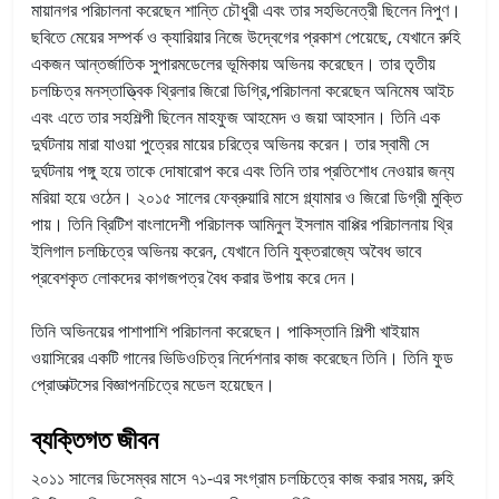
মায়ানগর পরিচালনা করেছেন শান্তি চৌধুরী এবং তার সহভিনেত্রী ছিলেন নিপুণ।
ছবিতে মেয়ের সম্পর্ক ও ক্যারিয়ার নিজে উদ্বেগের প্রকাশ পেয়েছে, যেখানে রুহি
একজন আন্তর্জাতিক সুপারমডেলের ভূমিকায় অভিনয় করেছেন। তার তৃতীয়
চলচ্চিত্র মনস্তাত্ত্বিক থ্রিলার জিরো ডিগ্রি,পরিচালনা করেছেন অনিমেষ আইচ
এবং এতে তার সহশিল্পী ছিলেন মাহফুজ আহমেদ ও জয়া আহসান। তিনি এক
দুর্ঘটনায় মারা যাওয়া পুত্রের মায়ের চরিত্রে অভিনয় করেন। তার স্বামী সে
দুর্ঘটনায় পঙ্গু হয়ে তাকে দোষারোপ করে এবং তিনি তার প্রতিশোধ নেওয়ার জন্য
মরিয়া হয়ে ওঠেন। ২০১৫ সালের ফেব্রুয়ারি মাসে গ্ল্যামার ও জিরো ডিগ্রী মুক্তি
পায়। তিনি ব্রিটিশ বাংলাদেশী পরিচালক আমিনুল ইসলাম বাপ্পির পরিচালনায় থ্রি
ইলিগাল চলচ্চিত্রে অভিনয় করেন, যেখানে তিনি যুক্তরাজ্যে অবৈধ ভাবে
প্রবেশকৃত লোকদের কাগজপত্র বৈধ করার উপায় করে দেন।
তিনি অভিনয়ের পাশাপাশি পরিচালনা করেছেন। পাকিস্তানি শিল্পী খাইয়াম
ওয়াসিরের একটি গানের ভিডিওচিত্র নির্দেশনার কাজ করেছেন তিনি। তিনি ফুড
প্রোডাক্টসের বিজ্ঞাপনচিত্রে মডেল হয়েছেন।
ব্যক্তিগত জীবন
২০১১ সালের ডিসেম্বর মাসে ৭১-এর সংগ্রাম চলচ্চিত্রে কাজ করার সময়, রুহি