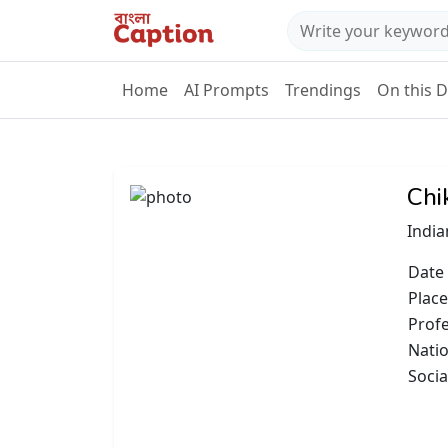
Home
AI Prompts
Trendings
On this 
Chi
Indi
Date 
Place
Prof
Natio
Socia