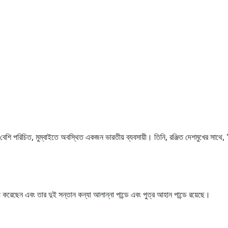
 বেশি পরিচিত, মুম্বাইতে অবস্থিত একজন ভারতীয় ব্যবসায়ী। তিনি, রঞ্জিত দেশমুখের সাথে, 'অ
য়ে করেছেন এবং তার দুই সন্তান কন্যা আলান্না পান্ডে এবং পুত্র আহান পান্ডে রয়েছে।