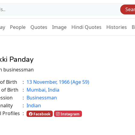
Sea
Day
People
Quotes
Image
Hindi Quotes
Histories
B
kki Panday
an businessman
of Birth
:
13 November, 1966 (Age 59)
 of Birth
:
Mumbai, India
ession
:
Businessman
nality
:
Indian
l Profiles
:
Facebook
Instagram