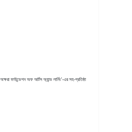
ক্ষরা ফাউন্ডেশন অফ আর্টস অ্যান্ড লার্নিং'-এর সহ-প্রতিষ্ঠা