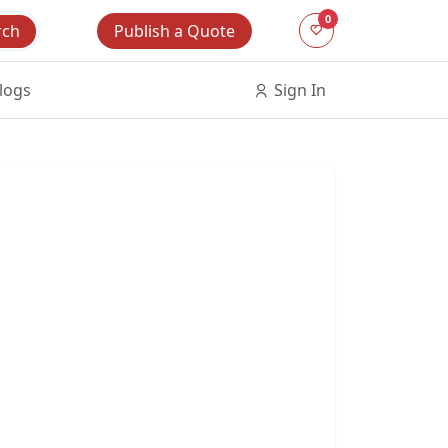
0
Publish a Quote
rch
logs
Sign In