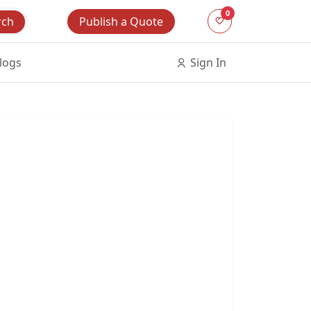
0
Publish a Quote
rch
logs
Sign In