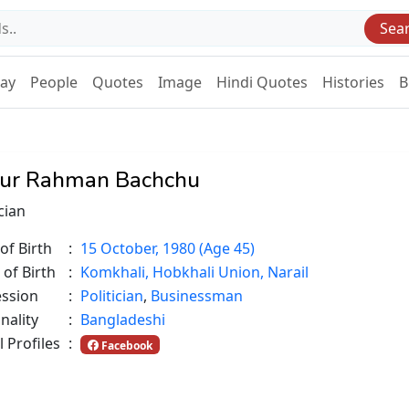
Sea
Day
People
Quotes
Image
Hindi Quotes
Histories
B
ur Rahman Bachchu
ician
of Birth
:
15 October, 1980 (Age 45)
 of Birth
:
Komkhali, Hobkhali Union, Narail
ession
:
Politician
,
Businessman
nality
:
Bangladeshi
l Profiles
:
Facebook