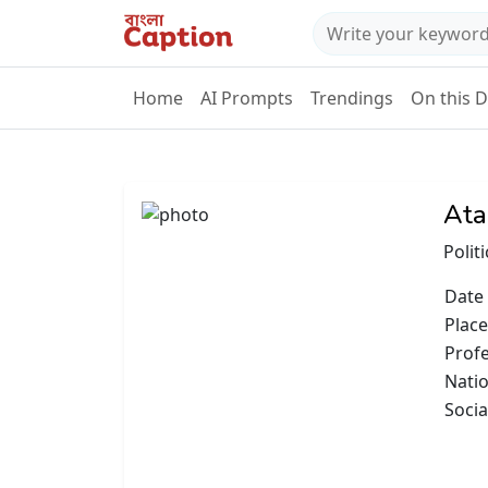
Home
AI Prompts
Trendings
On this 
Ata
Polit
Date 
Place
Prof
Natio
Socia