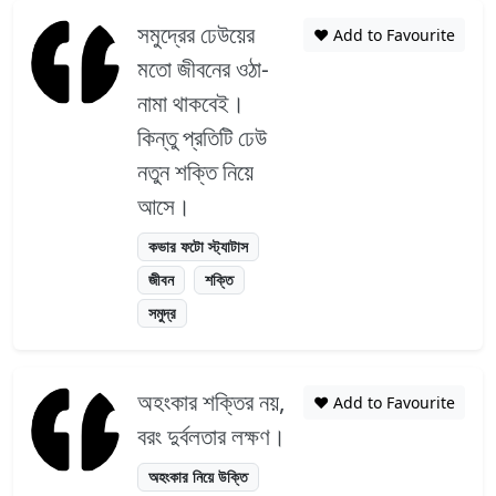
সমুদ্রের ঢেউয়ের
❤️ Add to Favourite
মতো জীবনের ওঠা-
নামা থাকবেই।
কিন্তু প্রতিটি ঢেউ
নতুন শক্তি নিয়ে
আসে।
কভার ফটো স্ট্যাটাস
জীবন
শক্তি
সমুদ্র
অহংকার শক্তির নয়,
❤️ Add to Favourite
বরং দুর্বলতার লক্ষণ।
অহংকার নিয়ে উক্তি