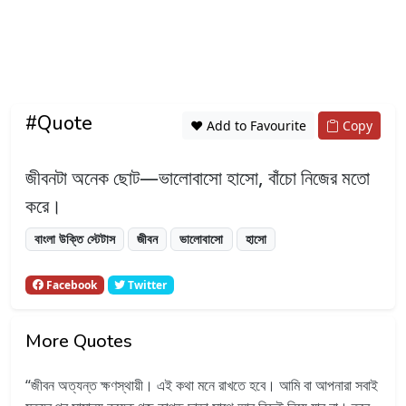
#Quote
❤️ Add to Favourite
Copy
জীবনটা অনেক ছোট—ভালোবাসো হাসো, বাঁচো নিজের মতো
করে।
বাংলা উক্তি স্টেটাস
জীবন
ভালোবাসো
হাসো
Facebook
Twitter
More Quotes
জীবন অত্যন্ত ক্ষণস্থায়ী। এই কথা মনে রাখতে হবে। আমি বা আপনারা সবাই