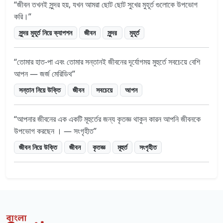
জীবন তখনই সুন্দর হয়, যখন আমরা ছোট ছোট সুখের মুহূর্ত গুলোকে উপভোগ
করি।
সুন্দর মুহূর্ত নিয়ে ক্যাপশন
জীবন
সুন্দর
মুহূর্ত
তোমার হাত-পা এবং তোমার সন্তানই জীবনের দূর্যোগময় মুহুর্তে সবচেয়ে বেশি
আপন — জর্জ মেরিডিথ
সন্তান নিয়ে উক্তি
জীবন
সবচেয়ে
আপন
আপনার জীবনের এক একটি মূহুর্তের জন্য কৃতজ্ঞ থাকুন কারন আপনি জীবনকে
উপভোগ করছেন । — সংগৃহীত
জীবন নিয়ে উক্তি
জীবন
কৃতজ্ঞ
মূহুর্ত
সংগৃহীত