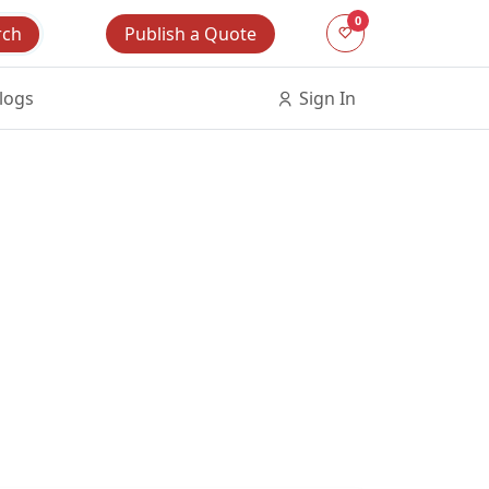
0
Publish a Quote
rch
logs
Sign In