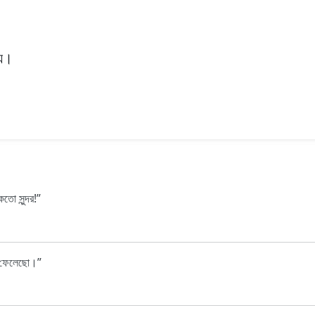
য়।
তো সুন্দর!
়ে ফেলেছো।