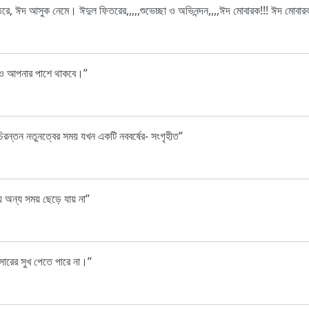
ে, ঈদ আসুক নেমে। ঈদুল ফিতরের,,,,,শুভেচ্ছা ও অভিনন্দন,,,,ঈদ মোবারক!!! ঈদ মোবার
য়েও আপনার পাশে থাকবে।
 চিরন্তন নতুনত্বের সময় যখন একটি নববর্ষের- সংগৃহীত
ন্য সময় ছেড়ে যায় না
সারের সুখ পেতে পারে না।