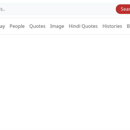
Sea
Day
People
Quotes
Image
Hindi Quotes
Histories
B