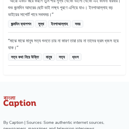
আরো একটি বছর করলে তুমি পার সুস্থ থেকো ভালো থেকো এই কামনা বারবার।
শুভ জন্মদিন আদরের ছোট ভাই লক্ষ্য পূরণে এগিয়ে যাও। ইনশাআল্লাহ বড়
ভাইয়ের সাপোর্ট পাবে সবসময়।
জন্মদিন ক্যাপশন
সুস্থ
ইনশাআল্লাহ
সময়
মাঝে মাঝে মানুষ সত্য শুনতে চায় না কারণ তারা চায় না তাদের ভ্রম ধ্বংস হয়ে
যাক।
সত্য কথা নিয়ে উক্তি
মানুষ
সত্য
ধ্বংস
By Caption | Sources: Some authentic internet sources,
newspapers, magazines and television interviews.