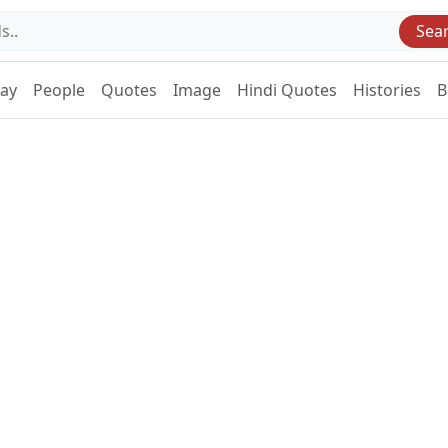
Sea
Day
People
Quotes
Image
Hindi Quotes
Histories
B