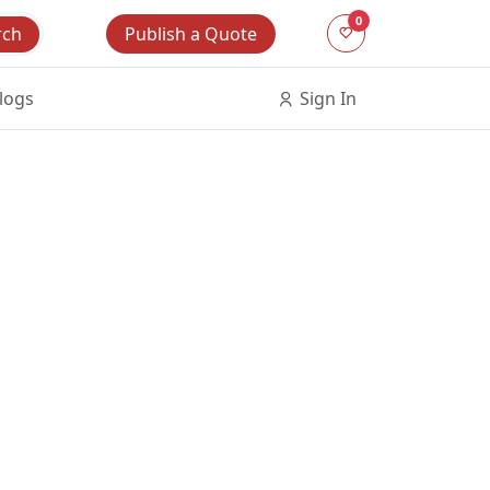
0
Publish a Quote
rch
logs
Sign In