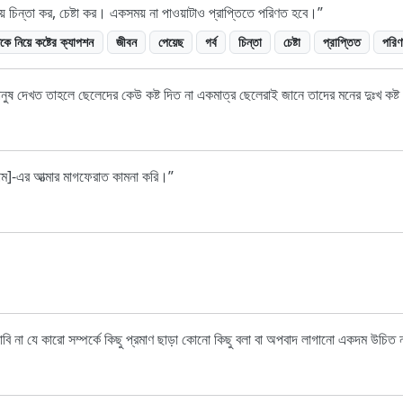
য়ে চিন্তা কর, চেষ্টা কর। একসময় না পাওয়াটাও প্রাপ্তিতে পরিণত হবে।
কে নিয়ে কষ্টের ক্যাপশন
জীবন
পেয়েছ
গর্ব
চিন্তা
চেষ্টা
প্রাপ্তিত
পরি
মানুষ দেখত তাহলে ছেলেদের কেউ কষ্ট দিত না একমাত্র ছেলেরাই জানে তাদের মনের দুঃখ কষ্
 নাম]-এর আত্মার মাগফেরাত কামনা করি।
না যে কারো সম্পর্কে কিছু প্রমাণ ছাড়া কোনো কিছু বলা বা অপবাদ লাগানো একদম উচিত 