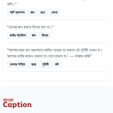
হাসি।
স্মার্ট ক্যাপশন
জল
দুঃখ
বেদনা
চোখের জল কখনো মিথ্যে বলে না।
কষ্টের স্ট্যাটাস
জল
মিথ্যে
আপনার হৃদয় কত করুণভাবে ব্যথিত হয়েছে তা কখনো এই পৃথিবী দেখবে না।
আপনার কষ্টের জন্যও কখনো তা থেমে থাকবে না। — ফারাজ কাজি
বেদনার উক্তি
হৃদয়
পৃথিবী
কষ্ট