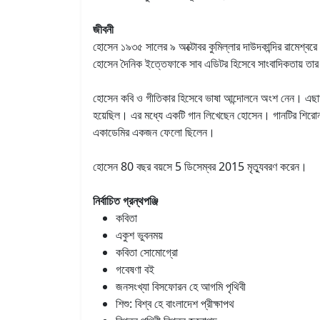
জীবনী
হোসেন ১৯৩৫ সালের ৯ অক্টোবর কুমিল্লার দাউদকান্দির রামেশ্ব
হোসেন দৈনিক ইত্তেফাকে সাব এডিটর হিসেবে সাংবাদিকতায় তার
হোসেন কবি ও গীতিকার হিসেবে ভাষা আন্দোলনে অংশ নেন। এছাড়াও
হয়েছিল। এর মধ্যে একটি গান লিখেছেন হোসেন। গানটির শির
একাডেমির একজন ফেলো ছিলেন।
হোসেন 80 বছর বয়সে 5 ডিসেম্বর 2015 মৃত্যুবরণ করেন।
নির্বাচিত গ্রন্থপঞ্জি
কবিতা
একুশ ভুবনময়
কবিতা সোমোগ্রো
গবেষণা বই
জনসংখ্যা বিসফোরন হে আগমি পৃথিবী
শিশু: বিশ্ব হে বাংলাদেশ প্রীক্ষাপথ