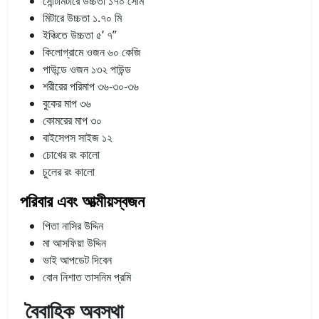
সেন্টিমিটারে উচ্চতা ১৭০ সেমি
মিটারে উচ্চতা ১.৭০ মি
ইঞ্চিতে উচ্চতা ৫’ ৭”
কিলোগ্রামে ওজন ৬০ কেজি
পাউন্ডে ওজন ১৩২ পাউন্ড
শরীরের পরিমাপ ৩৬-৩০-৩৬
বুকের মাপ ৩৬
কোমরের মাপ ৩০
বাইসেপস সাইজ ১২
চোখের রং কালো
চুলের রং কালো
পরিবার এবং আত্মীয়স্বজন
পিতা নাসির উদ্দিন
মা আসফিয়া উদ্দিন
ভাই আপডেট দিবেন
বোন নিশাত তাসনিম প্রমি
বৈবাহিক অবস্থা