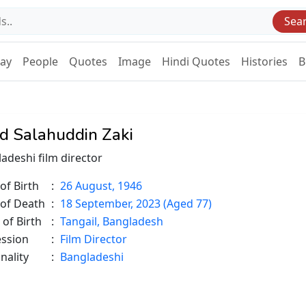
Sea
Day
People
Quotes
Image
Hindi Quotes
Histories
B
d Salahuddin Zaki
adeshi film director
of Birth
:
26 August, 1946
 of Death
:
18 September, 2023 (Aged 77)
 of Birth
:
Tangail, Bangladesh
ession
:
Film Director
nality
:
Bangladeshi