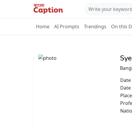
Home
AI Prompts
Trendings
On this 
Sye
Bangl
Date 
Date
Place
Prof
Natio