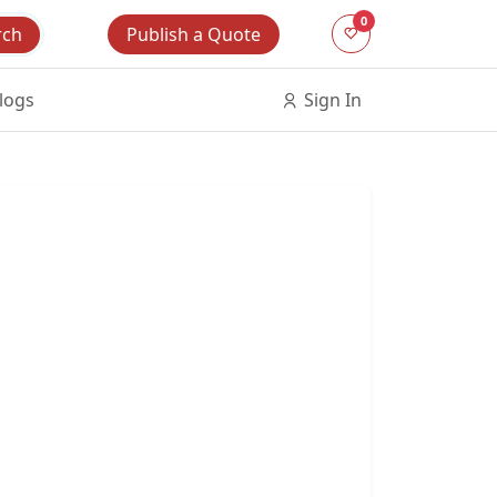
0
Publish a Quote
rch
logs
Sign In