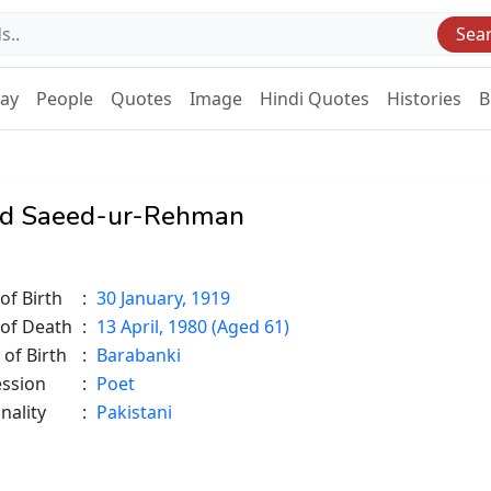
Sea
Day
People
Quotes
Image
Hindi Quotes
Histories
B
d Saeed-ur-Rehman
of Birth
:
30 January, 1919
 of Death
:
13 April, 1980 (Aged 61)
 of Birth
:
Barabanki
ession
:
Poet
nality
:
Pakistani