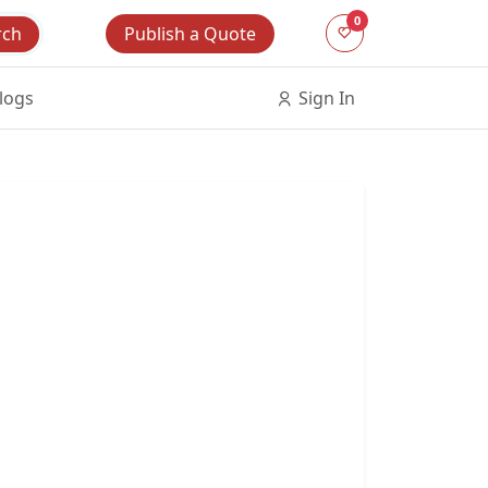
0
Publish a Quote
rch
logs
Sign In