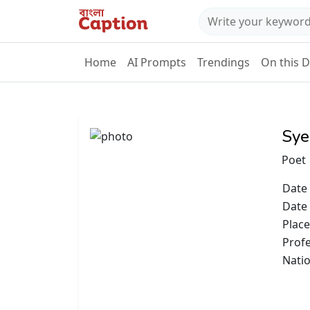
Home
AI Prompts
Trendings
On this 
Sye
Poet
Date 
Date
Place
Prof
Natio