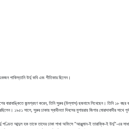
কজন পাকিস্তানি উর্দু কবি এবং গীতিকার ছিলেন।
ের বারাবাঙ্কিতে জন্মগ্রহণ করেন, তিনি সুরুর (উল্লাস) ছদ্মনামে লিখেছেন। তিনি ১৮ বছর 
েছিলেন। ১৯৫১ সালে, সুরুর ঢাকায় স্বাধীনতা দিবসের মুশায়রায় জিগার মোরাদাবাদীর সাথে প
্দু পণ্ডিত আব্দুল হক তাকে তাদের ঢাকা শাখা অফিসে "আঞ্জুমান-ই তারাক্কি-ই উর্দু"-এর সা