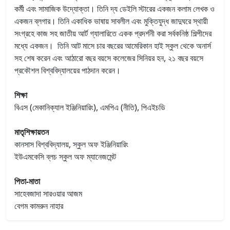
কর্মী এবং সামাজিক উদ্যোক্তা। তিনি দ্য ডেইলি স্টারের একজন কলাম লেখক ও
একজন ব্লগার। তিনি একাধিক ভাষায় সাবলীল এবং মুক্তিযুদ্ধ জাদুঘরে স্থায়ী
সংগ্রহে কাজ সহ জাতীয় আর্ট গ্যালারিতে একক প্রদর্শনী করা সর্বকনিষ্ঠ শিল্পীদের
মধ্যে একজন। তিনি আট মাসে চার বছরের আমেরিকান হাই স্কুল থেকে অনার্স
সহ শেষ করেন এবং আঠারো বছর বয়সে কলেজের সিনিয়র হন, ২১ বছর বয়সে
প্রকৌশল বিশ্ববিদ্যালয়ের পাঠদান করেন।
শিক্ষা
বিএস (মেকানিক্যাল ইঞ্জিনিয়ারিং), এমপিএ (নীতি), পিএইচডি
মাতৃশিক্ষায়তন
কানসাস বিশ্ববিদ্যালয়, স্কুল অফ ইঞ্জিনিয়ারিং
ইউএমকেসি ব্লচ স্কুল অফ ম্যানেজমেন্ট
পিতা-মাতা
সাহেবজাদা সারওয়ার আজম
বেগম কামরুন নাহার