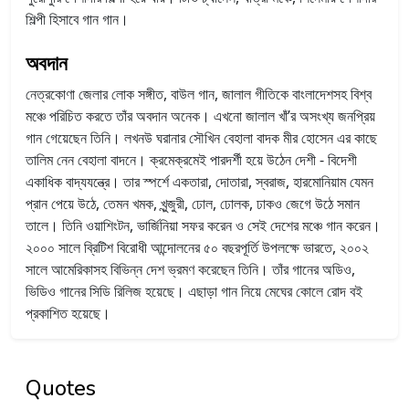
শিল্পী হিসাবে গান গান।
অবদান
নেত্রকোণা জেলার লোক সঙ্গীত, বাউল গান, জালাল গীতিকে বাংলাদেশসহ বিশ্ব
মঞ্চে পরিচিত করতে তাঁর অবদান অনেক। এখনো জালাল খাঁ’র অসংখ্য জনপ্রিয়
গান গেয়েছেন তিনি। লখনউ ঘরানার সৌখিন বেহালা বাদক মীর হোসেন এর কাছে
তালিম নেন বেহালা বাদনে। ক্রমেক্রমেই পারদর্শী হয়ে উঠেন দেশী - বিদেশী
একাধিক বাদ্যযন্ত্রে। তার স্পর্শে একতারা, দোতারা, স্বরাজ, হারমোনিয়াম যেমন
প্রান পেয়ে উঠে, তেমন খমক, খুন্জুরী, ঢোল, ঢোলক, ঢাকও জেগে উঠে সমান
তালে। তিনি ওয়াশিংটন, ভার্জিনিয়া সফর করেন ও সেই দেশের মঞ্চে গান করেন।
২০০০ সালে ব্রিটিশ বিরোধী আন্দোলনের ৫০ বছরপূর্তি উপলক্ষে ভারতে, ২০০২
সালে আমেরিকাসহ বিভিন্ন দেশ ভ্রমণ করেছেন তিনি। তাঁর গানের অডিও,
ভিডিও গানের সিডি রিলিজ হয়েছে। এছাড়া গান নিয়ে মেঘের কোলে রোদ বই
প্রকাশিত হয়েছে।
Quotes