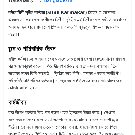
বাউল শিল্পী সুনীল কর্মকার (Sunil Karmakar)
ছিলেন বাংলাদেশের
একজন নামকরা লোক সংগীতের শিল্পী। দৃষ্টহীন এই শিল্পীর লোক সঙ্গীতে অবদানের
জন্য ২০২২ সালে বাংলাদেশ শিল্পকলা একাডেমি প্রদত্ত শিল্পকলা পদক লাভ
করেন।
জন্ম ও পারিবারিক জীবন
সুনীল কর্মকার ১৫ জানুয়ারি ১৯৫৯ সালে নেত্রকোণা জেলার কেন্দুয়া থানার বারনাল
গ্রামে জন্মগ্রহণ করেন। পিতা দীনেশ কর্মকার ও মাতা কমলা কর্মকার। তিন
ভাইয়ের মধ্যে তিনি সর্বজেষ্ঠ। দ্বিতীয় ভাই দীলিপ কর্মকার একজন স্বর্নশিল্পী।
সর্ব কনিষ্ঠ ভাই শ্রীমল কর্মকার। ৭ বছর বয়সে টাইফয়েড জ্বরে আক্রান্ত হয়ে
চোখের আলো হারান।
কর্মজীবন
বাবা দীনেশ কর্মকার নিয়ে যান বাউল গায়ক ইসরাইল মিয়ার কাছে। সেখানে
সংগীতের তালিমের সাথে সাথে ওস্তাদের কাছে দোতারা বাদনও পারদর্শী হয়ে
উঠেন। ১৫ বছর বয়সে বেহেলা, দোতারা, তবলা, হারমোনিয়াম বাজাতে শিখে
পুরোপুরি পেশাদার শিল্পী হয়ে যায়। টিভি চ্যানেল, যাত্রা মঞ্চে, সিনেমায় পেশাদার