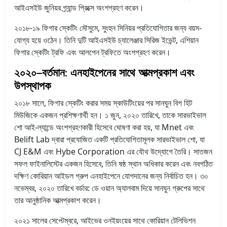
আইএসইউ জুনিয়র গ্র্যান্ড প্রিক্সে অংশগ্রহণ করেন।
২০১৮-১৯ ফিগার স্কেটিং মৌসুমে, সুংহুন সিনিয়র প্রতিযোগিতার জন্য বয়স-
যোগ্য হয়ে ওঠেন। তিনি দুটি আইএসইউ চ্যালেঞ্জার সিরিজ ইভেন্ট, এশিয়ান
ফিগার স্কেটিং ট্রফি এবং আলপেন ট্রফিতে অংশগ্রহণ করেন।
২০২০–বর্তমান: এনহাইপেনের সাথে আত্মপ্রকাশ এবং
উপস্থাপক
২০১৮ সালে, ফিগার স্কেটিং করার সময় স্কাউটিংয়ের পর সানঘুন বিগ হিট
মিউজিকে একজন প্রশিক্ষণার্থী হন। ১ জুন, ২০২০ তারিখে, তাকে সারভাইভাল
শো আই-ল্যান্ডে অংশগ্রহণকারী হিসেবে ঘোষণা করা হয়, যা Mnet এবং
Belift Lab দ্বারা প্রযোজিত একটি প্রতিযোগিতামূলক সারভাইভাল শো, যা
CJ E&M এবং Hybe Corporation এর যৌথ উদ্যোগে তৈরি। সাতজন
সফল ফাইনালিস্টের একজন হিসেবে, তিনি ষষ্ঠ স্থান অধিকার করেন এবং নবগঠিত
দক্ষিণ কোরিয়ান আইডল গ্রুপ এনহাইপেনে যোগদানের জন্য নির্বাচিত হন। ৩০
নভেম্বর, ২০২০ তারিখে বর্ডার: ডে ওয়ান অ্যালবাম দিয়ে সানঘুন গ্রুপের সাথে
তার আনুষ্ঠানিক আত্মপ্রকাশ করেন।
২০২১ সালের সেপ্টেম্বরে, আইভের ওনইয়ংয়ের সাথে কোরিয়ান টেলিভিশন