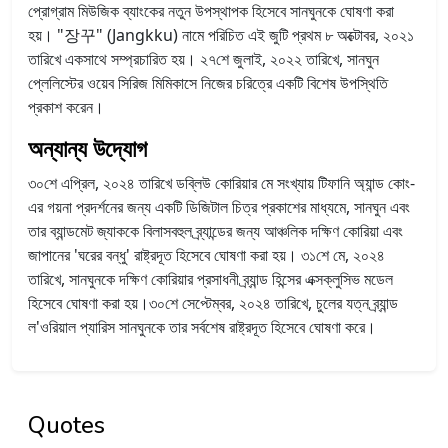
প্রোগ্রাম মিউজিক ব্যাংকের নতুন উপস্থাপক হিসেবে সানঘুনকে ঘোষণা করা
হয়। "장꾸" (Jangkku) নামে পরিচিত এই জুটি প্রথম ৮ অক্টোবর, ২০২১
তারিখে একসাথে সম্প্রচারিত হয়।
২৭শে জুলাই, ২০২২ তারিখে, সানঘুন
প্লেলিস্টের ওয়েব সিরিজ মিমিকাসে নিজের চরিত্রে একটি বিশেষ উপস্থিতি
প্রকাশ করেন।
অন্যান্য উদ্যোগ
৩০শে এপ্রিল, ২০২৪ তারিখে ডব্লিউ কোরিয়ার মে সংখ্যায় টিফানি অ্যান্ড কোং-
এর গয়না প্রদর্শনের জন্য একটি ডিজিটাল চিত্র প্রকাশের মাধ্যমে, সানঘুন এবং
তার ব্যান্ডমেট জ্যাককে বিলাসবহুল ব্র্যান্ডের জন্য আঞ্চলিক দক্ষিণ কোরিয়া এবং
জাপানের 'ঘরের বন্ধু' রাষ্ট্রদূত হিসেবে ঘোষণা করা হয়। ৩১শে মে, ২০২৪
তারিখে, সানঘুনকে দক্ষিণ কোরিয়ার প্রসাধনী ব্র্যান্ড হিন্সের এক্সক্লুসিভ মডেল
হিসেবে ঘোষণা করা হয়।৩০শে সেপ্টেম্বর, ২০২৪ তারিখে, চুলের যত্ন ব্র্যান্ড
ল'ওরিয়াল প্যারিস সানঘুনকে তার সর্বশেষ রাষ্ট্রদূত হিসেবে ঘোষণা করে।
Quotes