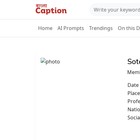
Home
AI Prompts
Trendings
On this 
Sot
Memb
Date 
Place
Prof
Natio
Socia