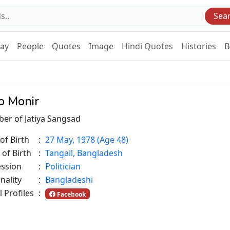
Sea
Day
People
Quotes
Image
Hindi Quotes
Histories
B
o Monir
er of Jatiya Sangsad
of Birth
:
27 May, 1978 (Age 48)
 of Birth
:
Tangail, Bangladesh
ession
:
Politician
nality
:
Bangladeshi
l Profiles
:
Facebook