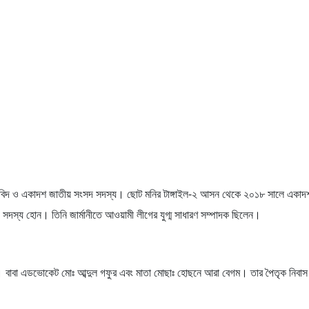
িদ ও একাদশ জাতীয় সংসদ সদস্য। ছোট মনির টাঙ্গাইল-২ আসন থেকে ২০১৮ সালে একাদশ জা
 সদস্য হোন। তিনি জার্মানীতে আওয়ামী লীগের যুগ্ম সাধারণ সম্পাদক ছিলেন।
ন। বাবা এডভোকেট মোঃ আব্দুল গফুর এবং মাতা মোছাঃ হোছনে আরা বেগম। তার পৈতৃক নিবাস 