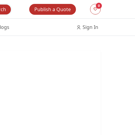
0
Publish a Quote
rch
logs
Sign In