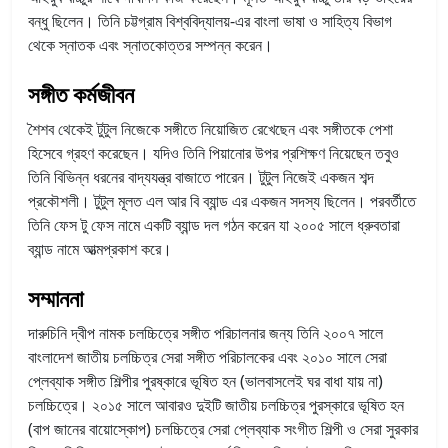
বন্ধু ছিলেন। তিনি চট্টগ্রাম বিশ্ববিদ্যালয়-এর বাংলা ভাষা ও সাহিত্য বিভাগ
থেকে স্নাতক এবং স্নাতকোত্তর সম্পন্ন করেন।
সঙ্গীত কর্মজীবন
শৈশব থেকেই টুটুল নিজেকে সঙ্গীতে নিয়োজিত রেখেছেন এবং সঙ্গীতকে পেশা
হিসেবে গ্রহণ করেছেন। যদিও তিনি পিয়ানোর উপর প্রশিক্ষণ নিয়েছেন তবুও
তিনি বিভিন্ন ধরনের বাদ্যযন্ত্র বাজাতে পারেন। টুটুল নিজেই একজন শব্দ
প্রকৌশলী। টুটুল মূলত এল আর বি ব্যান্ড এর একজন সদস্য ছিলেন। পরবর্তীতে
তিনি ফেস টু ফেস নামে একটি ব্যান্ড দল গঠন করেন যা ২০০৫ সালে ধ্রুবতারা
ব্যান্ড নামে আত্মপ্রকাশ করে।
সম্মাননা
দারুচিনি দ্বীপ নামক চলচ্চিত্রে সঙ্গীত পরিচালনার জন্য তিনি ২০০৭ সালে
বাংলাদেশ জাতীয় চলচ্চিত্র সেরা সঙ্গীত পরিচালকের এবং ২০১০ সালে সেরা
প্লেব্যাক সঙ্গীত শিল্পীর পুরষ্কারে ভূষিত হন (ভালবাসলেই ঘর বাধা যায় না)
চলচ্চিত্রে। ২০১৫ সালে আবারও দুইটি জাতীয় চলচ্চিত্র পুরস্কারে ভূষিত হন
(বাপ জানের বায়োস্কোপ) চলচ্চিত্রে সেরা প্লেব্যাক সংগীত শিল্পী ও সেরা সুরকার