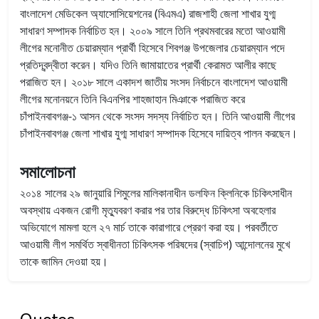
বাংলাদেশ মেডিকেল অ্যাসোসিয়েশনের (বিএমএ) রাজশাহী জেলা শাখার যুগ্ম
সাধারণ সম্পাদক নির্বাচিত হন। ২০০৯ সালে তিনি প্রথমবারের মতো আওয়ামী
লীগের মনোনীত চেয়ারম্যান প্রার্থী হিসেবে শিবগঞ্জ উপজেলার চেয়ারম্যান পদে
প্রতিদ্বন্দ্বীতা করেন। যদিও তিনি জামায়াতের প্রার্থী কেরামত আলীর কাছে
পরাজিত হন। ২০১৮ সালে একাদশ জাতীয় সংসদ নির্বাচনে বাংলাদেশ আওয়ামী
লীগের মনোনয়নে তিনি বিএনপির শাহজাহান মিঞাকে পরাজিত করে
চাঁপাইনবাবগঞ্জ-১ আসন থেকে সংসদ সদস্য নির্বাচিত হন। তিনি আওয়ামী লীগের
চাঁপাইনবাবগঞ্জ জেলা শাখার যুগ্ম সাধারণ সম্পাদক হিসেবে দায়িত্ব পালন করছেন।
সমালোচনা
২০১৪ সালের ২৯ জানুয়ারি শিমুলের মালিকানাধীন ডলফিন ক্লিনিকে চিকিৎসাধীন
অবস্থায় একজন রোগী মৃত্যুবরণ করার পর তার বিরুদ্ধে চিকিৎসা অবহেলার
অভিযোগে মামলা হলে ২৭ মার্চ তাকে কারাগারে প্রেরণ করা হয়। পরবর্তীতে
আওয়ামী লীগ সমর্থিত স্বাধীনতা চিকিৎসক পরিষদের (স্বাচিপ) আন্দোলনের মুখে
তাকে জামিন দেওয়া হয়।