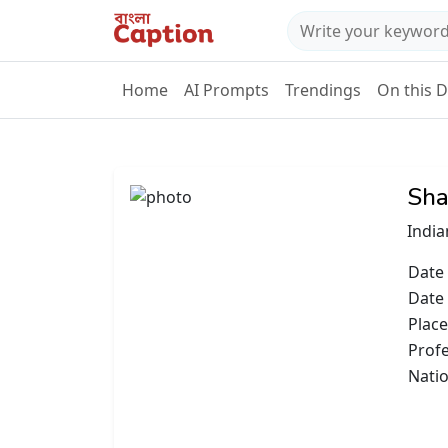
Home
AI Prompts
Trendings
On this 
Sha
India
Date 
Date
Place
Prof
Natio