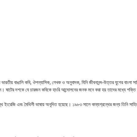
ভারতীয় বাঙালি কবি, ঔপন্যাসিক, লেখক ও অনুবাদক, যিনি জীবনানন্দ-উত্তর যুগের বাংলা 
। ষাটের দশকে যে চারজন কবিকে হাংরি আন্দোলনের জনক মনে করা হয় তাদের মধ্যে শক্তি চ
্থ ইংরেজি এবং মৈথিলী ভাষায় অনূদিত হয়েছে। ১৯৮৩ সালে কাব্যগ্রন্থের জন্য তিনি সাহিত্