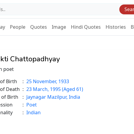
Sea
Day
People
Quotes
Image
Hindi Quotes
Histories
B
kti Chattopadhyay
n poet
of Birth
:
25 November, 1933
 of Death
:
23 March, 1995 (Aged 61)
 of Birth
:
Jaynagar Mazilpur, India
ession
:
Poet
nality
:
Indian