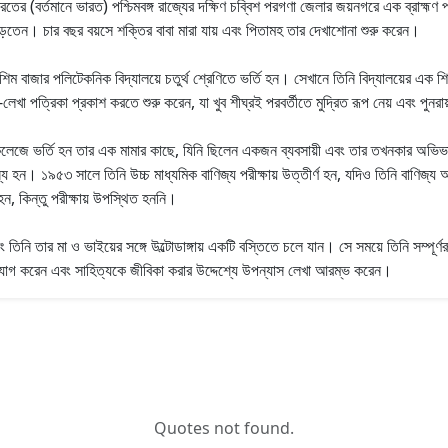
তের (বর্তমানে ভারত) পশ্চিমবঙ্গ রাজ্যের দক্ষিণ চব্বিশ পরগণা জেলার জয়নগরে এক ব্রাহ্মণ 
় পড়তেন। চার বছর বয়সে শক্তির বাবা মারা যায় এবং পিতামহ তার দেখাশোনা শুরু করেন।
বাজার পলিটেকনিক বিদ্যালয়ে চতুর্থ শ্রেণিতে ভর্তি হন। সেখানে তিনি বিদ্যালয়ের এক শি
লেখা পত্রিকা প্রকাশ করতে শুরু করেন, যা খুব শীঘ্রই পরবর্তীতে মুদ্রিত রূপ নেয় এবং পুনরা
ি কলেজে ভর্তি হন তার এক মামার কাছে, যিনি ছিলেন একজন ব্যবসায়ী এবং তার তখনকার অভিভাব
হন। ১৯৫৩ সালে তিনি উচ্চ মাধ্যমিক বাণিজ্য পরীক্ষায় উত্তীর্ণ হন, যদিও তিনি বাণিজ্য অ
হন, কিন্তু পরীক্ষায় উপস্থিত হননি।
নি তার মা ও ভাইয়ের সঙ্গে উল্টোডাঙ্গায় একটি বস্তিতে চলে যান। সে সময়ে তিনি সম্পূর্ণর
ত্যাগ করেন এবং সাহিত্যকে জীবিকা করার উদ্দেশ্যে উপন্যাস লেখা আরম্ভ করেন।
Quotes not found.