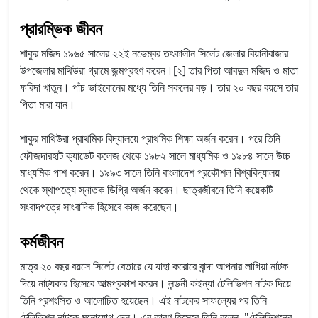
প্রারম্ভিক জীবন
শাকুর মজিদ ১৯৬৫ সালের ২২ই নভেম্বর তৎকালীন সিলেট জেলার বিয়ানীবাজার
উপজেলার মাথিউরা গ্রামে জন্মগ্রহণ করেন।[২] তার পিতা আবদুল মজিদ ও মাতা
ফরিদা খাতুন। পাঁচ ভাইবোনের মধ্যে তিনি সকলের বড়। তার ২০ বছর বয়সে তার
পিতা মারা যান।
শাকুর মাথিউরা প্রাথমিক বিদ্যালয়ে প্রাথমিক শিক্ষা অর্জন করেন। পরে তিনি
ফৌজদারহাট ক্যাডেট কলেজ থেকে ১৯৮২ সালে মাধ্যমিক ও ১৯৮৪ সালে উচ্চ
মাধ্যমিক পাশ করেন। ১৯৯৩ সালে তিনি বাংলাদেশ প্রকৌশল বিশ্ববিদ্যালয়
থেকে স্থাপত্যে স্নাতক ডিগ্রি অর্জন করেন। ছাত্রজীবনে তিনি কয়েকটি
সংবাদপত্রে সাংবাদিক হিসেবে কাজ করেছেন।
কর্মজীবন
মাত্র ২০ বছর বয়সে সিলেট বেতারে যে যাহা করোরে বান্দা আপনার লাগিয়া নাটক
দিয়ে নাট্যকার হিসেবে আত্মপ্রকাশ করেন। লন্ডনী কইন্যা টেলিভিশন নাটক দিয়ে
তিনি প্রশংসিত ও আলোচিত হয়েছেন। এই নাটকের সাফল্যের পর তিনি
টেলিভিশন নাটকে মনোযোগ দেন। এর কারণ হিসেবে তিনি বলেন, "টেলিভিশনের