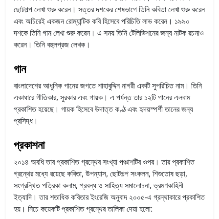
ছোটগল্প লেখা শুরু করেন। সত্তর দশকের শেষভাগে তিনি কবিতা লেখা শুরু করেন
এবং অচিরেই একজন রোম্যান্টিক কবি হিসেবে পরিচিতি লাভ করেন। ১৯৯০
দশকে তিনি গান লেখা শুরু করেন। এ সময় তিনি টেলিভিশনের জন্য নাটক রচনাও
করেন। তিনি বহুলপ্রজ লেখক।
গান
বাংলাদেশের আধুনিক গানের জগতে শাহাবুদ্দিন নাগরী একটি সুপরিচিত নাম। তিনি
একাধারে গীতিকার, সুরকার এবং গায়ক। এ পর্যন্ত তার ১২টি গানের এলবাম
প্রকাশিত হয়েছে। গায়ক হিসেবে উদাত্ত কণ্ঠ এবং হৃদয়স্পর্শী তানের জন্য
প্রসিদ্ধ।
প্রকাশনা
২০১৪ অবধি তার প্রকাশিত গ্রন্থের সংখ্যা পঞ্চাশটির ওপর। তার প্রকাশিত
গ্রন্থের মধ্যে রয়েছে কবিতা, উপন্যাস, ছোটগল্প সংকলন, শিশুতোষ ছড়া,
সংগ্রন্থিত পত্রিকা কলাম, প্রবন্ধ ও সাহিত্য সমালোচনা, ভ্রমণকাহিনী
ইত্যাদি। তার শতাধিক কবিতার ইংরেজি অনুবাদ ২০০৫-এ গ্রন্থাকারে প্রকাশিত
হয়। নিচে কয়েকটি প্রকাশিত গ্রন্থের তালিকা দেয়া হলো: