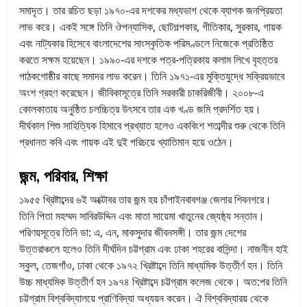
সমাদৃত। তার রচিত ছড়া ১৯৭০-এর দশকের মধ্যভাগ থেকে ব্যাপক জনপ্রিয়তা
লাভ করে। একই সঙ্গে তিনি ঔপন্যাসিক, ছোটগল্পকার, গীতিকার, সুরকার, গায়ক
এবং নাট্যকার হিসেবে বাংলাদেশের সাংস্কৃতিক পরিমণ্ডলে নিজেকে প্রতিষ্ঠিত
করতে সক্ষম হয়েছেন। ১৯৯০-এর দশকে পত্র-পত্রিকায় কলাম লিখে বৃহত্তর
পাঠকগোষ্ঠীর কাছে সমাদর লাভ করেন। তিনি ১৯৭১-এর মুক্তিযুদ্ধে সক্রিয়ভাবে
অংশ গ্রহণ করেছেন। জীবিকাসূত্রে তিনি সরকারী চাকরিজীবী। ২০০৮-এ
কোলকাতায় অনুষ্ঠিত চলচ্চিত্র উৎসবে তার এক খণ্ড জমি প্রদর্শিত হয়।
দীর্ঘকাল শিশু সাহিত্যিক হিসাবে প্রখ্যাত হলেও একবিংশ শতাব্দীর শুরু থেকে তিনি
প্রধানত কবি এবং গায়ক এই দুই পরিচয়ে খ্যাতিমান হয়ে ওঠেন।
জন্ম, পরিবার, শিক্ষা
১৯৫৫ খ্রিষ্টাব্দের ৬ই অক্টোবর তার জন্ম হয় চাঁপাইনবাবগঞ্জ জেলার শিবনগরে।
তিনি পিতা মহম্মদ সাবিরউদ্দিন এবং মাতা সায়েমা খাতুনের জ্যেষ্ঠ্য সন্তান।
পরিণয়সূত্রে তিনি ডা: এ, এন, মাকসুদার জীবনসঙ্গী। তার জন্ম দেশের
উত্তরাঞ্চলে হলেও তিনি দীর্ঘদিন চট্টগ্রাম এবং ঢাকা শহরের বাসিন্দা। নাজনীন হাই
স্কুল, তেজগাঁও, ঢাকা থেকে ১৯৭২ খ্রিষ্টাব্দে তিনি মাধ্যমিক উত্তীর্ণ হন। তিনি
উচ্চ মাধ্যমিক উত্তীর্ণ হন ১৯৭৪ খ্রিষ্টাব্দে চট্টগ্রাম কলেজ থেকে। অত:পর তিনি
চট্টগ্রাম বিশ্ববিদ্যালয়ে প্রাণিবিদ্যা অধ্যয়ন করেন। ঐ বিশ্ববিদ্যারয় থেকে