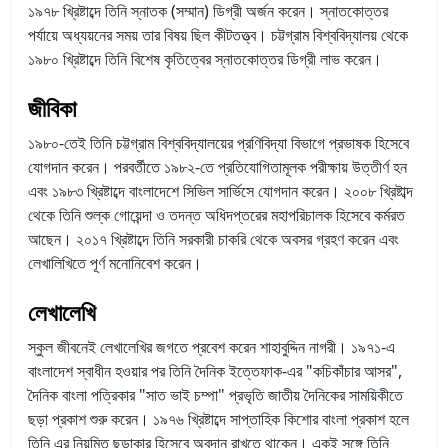
১৯৭৮ খ্রিষ্টাব্দে তিনি স্নাতক (সম্মান) ডিগ্রী অর্জন করেন। স্নাতকোত্তর
পর্যায়ে অধ্যয়নের সময় তার বিষয় ছিল কীটতত্ত্ব। চট্টগ্রাম বিশ্ববিদ্যালয় থেকে
১৯৮০ খ্রিষ্টাব্দে তিনি বিশেষ কৃতিত্বের স্নাতকোত্তর ডিগ্রী লাভ করেন।
জীবিকা
১৯৮০-তেই তিনি চট্টগ্রাম বিশ্ববিদ্যালয়ের প্রণিবিদ্যা বিভাগে প্রভাষক হিসেবে
যোগদান করেন। পরবর্তীতে ১৯৮২-তে প্রতিযোগিতামূলক পরীক্ষায় উত্তীর্ণ হন
এবং ১৯৮৩ খ্রিষ্টাব্দে বাংলাদেশে সিভিল সার্ভিসে যোগদান করেন। ২০০৮ খ্রিষ্টাব্দ
থেকে তিনি শুল্ক গোয়েন্দা ও তদন্ত অধিদপ্তরের মহাপরিচালক হিসেবে কর্মরত
আছেন। ২০১৭ খ্রিষ্টাব্দে তিনি সরকারী চাকরি থেকে অবসর গ্রহণ করেন এবং
লেখালিখিতে পূর্ণ মনোনিবেশ করেন।
লেখালেখি
স্কুল জীবনেই লেখালেখির জগতে প্রবেশ করেন শাহাবুদ্দিন নাগরী। ১৯৭১-এ
বাংলাদেশ স্বাধীন হওয়ার পর তিনি দৈনিক ইত্তেফাক-এর "কচিকাঁচার আসর",
দৈনিক বাংলা পত্রিকার "সাত ভাই চম্পা" প্রভৃতি জাতীয় দৈনিকের সাময়িকীতে
ছড়া প্রকাশ শুরু করেন। ১৯৭৬ খ্রিষ্টাব্দে সাপ্তাহিক কিশোর বাংলা প্রকাশ হলে
তিনি এর নিয়মিত ছড়াকার হিসেবে অবদান রাখতে থাকেন। একই সঙ্গে তিনি