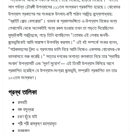
সাল পর্যন্ত চৌরঙ্গী উপন্যাসের ১১১তম সংস্করণ প্রকাশিত হয়েছে। বোধোদয়
উপন্যাস প্রকাশের পর শংকরকে উৎসাহ-বাণী পাঠান শরদিন্দু বন্দ্যোপাধ্যায়:
"ব্রাইট বোল্ড বেপরোয়া"। ভাবনা বা প্রকাশভঙ্গিতে এ-উপন্যাস নিজের অন্য
লেখালেখি থেকে অনেকটাই অন্য রকম হওয়ায় তখন তা পড়তে দিয়েছিলেন
মুম্বইবাসী শরদিন্দুকে, পড়ে তিনি বলেছিলেন "তোমার এই লেখায় জননী-
জন্মভূমিকেই আমি সারাক্ষণ উপলব্ধি করলাম।" এই বই সম্পর্কে শংকর বলেন,
"পাঠকমহলের নিন্দা ও প্রশংসার ডালি নিয়ে আমি নিজেও একসময় বোধোদয়-কে
ভালবাসতে শুরু করেছি।" সত্তর দশকের অশান্ত কলকাতা নিয়ে তার ‘স্থানীয়
সংবাদ’ উপন্যাসটি এবং ‘সুবর্ণ সুযোগ’— এই তিনটি উপন্যাস মিলিয়ে আগে
প্রকাশিত হয়েছিল যে উপন্যাস-সংগ্রহ জন্মভূমি, সম্প্রতি প্রকাশিত হল তার
১০২তম সংস্করণ।
গ্রন্থ তালিকা
রসবতী
বঙ্গ বসুন্ধরা
চরণ ছুঁয়ে যাই
শ্রী শ্রী রামকৃষ্ণ রহস্যামৃত
মনজঙ্গল