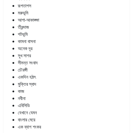
রূপতাপস
মরুভূমি
আশা-আকাঙ্ক্ষা
তীরন্দাজ
পটভূমি
কামনা বাসনা
অনেক দূর
সুখ সাগর
সীমন্ত সংবাদ
চৌরঙ্গী
একদিন হঠাৎ
মুক্তির স্বাদ
কাজ
নবীনা
এবিসিডি
যেখানে যেমন
বাংলার মেয়ে
এক ব্যাগ শংকর