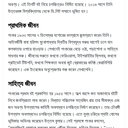
অরণ্য। এই তিনটি বই নিয়ে চলচ্চিত্রও নির্মিত হয়েছে। ২০১৬ সালে তিনি
উত্তরবঙ্গ বিশ্ববিদ্যালয় থেকে ডি.লিট সম্মানে ভূষিত হন।
প্রাথমিক জীবন
শংকর ১৯৩৩ সালের ৭ ডিসেম্বর যশোরের বনগ্রামে জন্মগ্রহণ করেন তিনি।
আইনজীবী বাবা হরিপদ মুখোপাধ্যায় দ্বিতীয় বিশ্বযুদ্ধ শুরুর আগেই চলে যান
কলকাতার ওপারে হাওড়ায়। সেখানেই শংকরের বেড়ে ওঠা, পড়াশোনা ও সাহিত্য
সাধনার শুরু। জীবনের শুরুতে কখনো ফেরিওয়ালা, টাইপরাইটার ক্লিনার, কখনো
প্রাইভেট টিউশনি, কখনো শিক্ষকতা অথবা জুট ব্রোকারের কনিষ্ঠ কেরানিগিরি
করেছেন। এক ইংরেজের অনুপ্রেরণায় শুরু করেন লেখালেখি।
সাহিত্য জীবন
শংকরের প্রথম বই প্রকাশিত হয় ১৯৫৫ সালে। অল্প বয়সে কত অজানারে বইটি
লিখে জনপ্রিয়তা লাভ করেন। বিখ্যাত পরিচালক সত্যজিৎ রায় তার সীমাবদ্ধ এবং
জন অরণ্য উপন্যাসের কাহিনী অবলম্বনে চলচ্চিত্র নির্মাণ করেছেন। তার চৌরঙ্গী
উপন্যাস অবলম্বনেও চলচ্চিত্র নির্মিত হয়েছে। এতে মুখ্য চরিত্র স্যাটা বোসের
ভূমিকায় অভিনয় করেছেন উত্তম কুমার। সেই প্রসঙ্গে শংকর বললেন,
"সত্যজিৎই আমাকে সকলের কাছে পৌঁছে দিয়েছে, ছড়িয়ে দিয়েছে। "২০১২