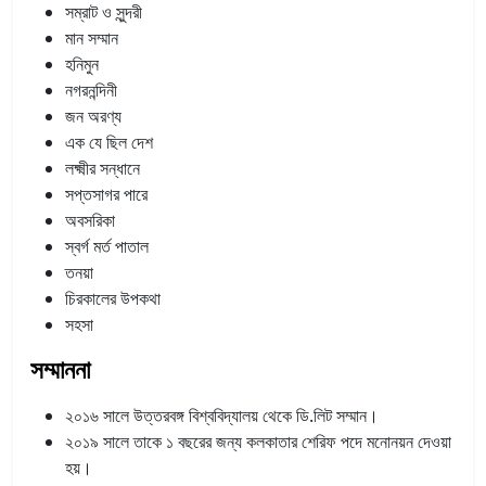
সম্রাট ও সুন্দরী
মান সম্মান
হনিমুন
নগরনন্দিনী
জন অরণ্য
এক যে ছিল দেশ
লক্ষ্মীর সন্ধানে
সপ্তসাগর পারে
অবসরিকা
স্বর্গ মর্ত পাতাল
তনয়া
চিরকালের উপকথা
সহসা
সম্মাননা
২০১৬ সালে উত্তরবঙ্গ বিশ্ববিদ্যালয় থেকে ডি.লিট সম্মান।
২০১৯ সালে তাকে ১ বছরের জন্য কলকাতার শেরিফ পদে মনোনয়ন দেওয়া
হয়।