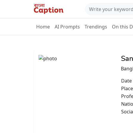
Home
AI Prompts
Trendings
On this 
San
Bangl
Date 
Place
Prof
Natio
Socia