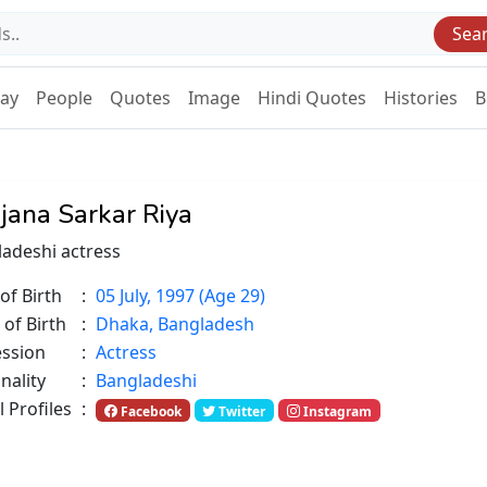
Sea
Day
People
Quotes
Image
Hindi Quotes
Histories
B
jana Sarkar Riya
adeshi actress
of Birth
:
05 July, 1997 (Age 29)
 of Birth
:
Dhaka, Bangladesh
ession
:
Actress
nality
:
Bangladeshi
l Profiles
:
Facebook
Twitter
Instagram