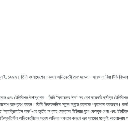
জুলাই, ১৯৯৭। তিনি বাংলাদেশের একজন অভিনেত্রী এবং মডেল। সানজানা রিয়া টিভি বিজ্ঞা
, মডেল এবং টেলিভিশন উপস্থাপক। তিনি "ব্যাচেলর ঈদ" সহ বেশ কয়েকটি দুর্দান্ত টেলি
ংলাদেশে জন্মগ্রহণ করেন। তিনি ভিকারুননিসা স্কুল অ্যান্ড কলেজে পড়াশোনা করেছেন।
জনপ
ালিত “স্যাক্রিফাইস লাভ”-এর তৃতীয় অধ্যায় সোশ্যাল মিডিয়ার যুগে ফেসবুক পেজ এবং ইউ
ের প্রতিশ্রুতিশীল অভিনেত্রীদের মধ্যে অভিনয় দক্ষতার কারণে অল্প সময়ের মধ্যেই আলোচনায়