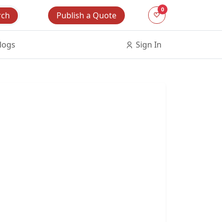
0
Publish a Quote
rch
logs
Sign In