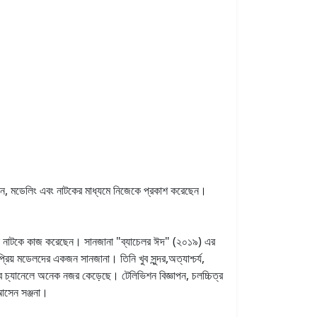
পন, মডেলিং এবং নাটকের মাধ্যমে নিজেকে প্রকাশ করেছেন।
ভিশন নাটকে কাজ করেছেন। সানজানা "ব্যাচেলর ঈদ" (২০১৯) এর
্রিয় মডেলদের একজন সানজানা। তিনি খুব সুন্দর,
অত্যাশ্চর্য,
টিউব চ্যানেলে অনেক নজর কেড়েছে।
টেলিভিশন বিজ্ঞাপন, চলচ্চিত্র
 আসেন সঞ্জনা।