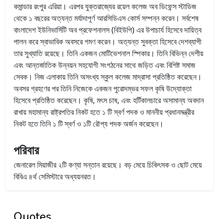
কমান্ডার রংপুর এরিয়া। এরপর যুক্তরাজ্যের রয়েল কলেজ অব ডিফেন্স স্টাডিজ
থেকে ১ বছরের অত্যন্ত মর্যাদাপূর্ণ আরসিডিএস কোর্স সম্পন্ন করেন। সর্বশেষ
বাংলাদেশ ইউনিভার্সিটি অব প্রফেশনালস (বিইউপি) এর উপাচার্য হিসেবে দায়িত্ব
পালন করে স্বাভাবিক অবসরে গমণ করেন। অত্যন্ত সুবক্তা হিসেবে দেশব্যাপী
তার সুখ্যাতি রয়েছে। তিনি একজন মোটিভেশনাল স্পিকার। তিনি বিভিন্ন দেশীয়
এবং আন্তর্জাতিক উন্নয়ন সহযোগী সংগঠনের সাথে জড়িত এবং বিশিষ্ট সমাজ
সেবক। নিজ এলাকায় তিনি অসংখ্য স্কুল কলেজ মাদ্রাসা প্রতিষ্ঠিত করেছেন।
অবসর গ্রহণের পর তিনি নিজেকে একজন পুরোদম্ভর সফল কৃষি উদ্যোক্তা
হিসেবে প্রতিষ্ঠিত করেছেন। কৃষি, মৎস চাষ, এবং হর্টিকালচারে অসামান্য অবদান
রাখায় মহামান্য রাষ্ট্রপতির নিকট হতে ১ টি স্বর্ণ পদক ও মাননীয় প্রধানমন্ত্রীর
নিকট হতে তিনি ১ টি স্বর্ণ ও ১টি রৌপ্য পদক অর্জন করেছেন।
পরিবার
জেনারেল মিয়াজীর ২টি কণ্যা সন্তান রয়েছে। বড় মেয়ে চিকিৎসক ও ছোট মেয়ে
বিবিএ ৪র্থ সেমিস্টারে অধ্যয়নরত।
Quotes