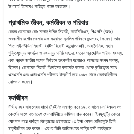
উপাচার্য হিসেবেও দায়িত্ব পালন করেছেন।
প্রাথমিক জীবন, কর্মজীবন ও পরিবার
মেজর জেনারেল মোঃ সালাহ্ উদ্দিন মিয়াজী, আরসিডিএস, পিএসসি (অবঃ)
তৎকালীন যশোর জেলায় এক সম্ভ্রান্ত মুসলিম পরিবারে জন্মগ্রহণ করেন। তার
পিতা মঈনউদ্দিন মিয়াজী ব্রিটিশ বিরোধী আন্দোলনকারী, ভাষাসৈনিক, মহান
মুক্তিযুদ্ধের সংগঠক ও বঙ্গবন্ধুর ঘনিষ্ঠ সহচর, সাবেক প্রাদেশিক পরিষদ সদস্য,
এবং প্রথম জাতীয় সংসদ নির্বাচনে তৎকালীন যশোর-৪ আসনের সংসদ সদস্য,
ছিলেন। জেনারেল মিয়াজী ঝিনাইদহ ক্যাডেট কলেজ থেকে কৃতিত্বের সাথে
এসএসসি এবং এইচএসসি পরীক্ষায় উত্তীর্ণ হয়ে ১৯৮১ সালে সেনাবাহিনীতে
যোগদান করেন।
কর্মজীবন
দীর্ঘ ২ বছর সাফল্যের সাথে ট্রেইনিং সমাপ্ত করে ১৯৮৩ সালে ৮ম বিএমএ লং
কোর্সের সাথে বাংলাদেশ সেনাবাহিনীতে কমিশন লাভ করেন। ইনফ্যান্ট্রি কোরে
যোগদান করে পার্বত্য চট্টগ্রামের গুইমারাতে ১৩ ইস্ট বেঙ্গল রেজিমেন্টে তিনি
চাকুরীজীবন শুরু করেন। এরপর তিনি জাতিসংঘের শান্তি রক্ষী কার্যক্রমে