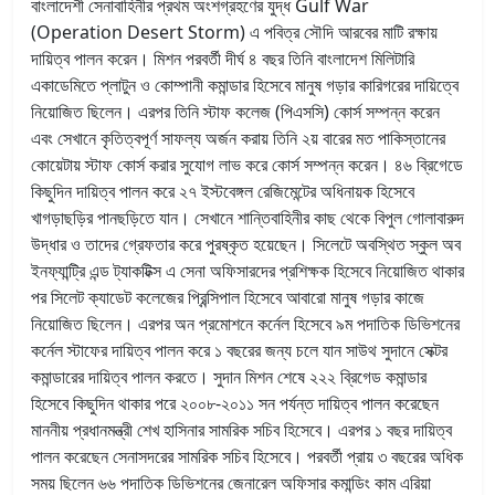
বাংলাদেশী সেনাবাহিনীর প্রথম অংশগ্রহণের যুদ্ধ Gulf War
(Operation Desert Storm) এ পবিত্র সৌদি আরবের মাটি রক্ষায়
দায়িত্ব পালন করেন। মিশন পরবর্তী দীর্ঘ ৪ বছর তিনি বাংলাদেশ মিলিটারি
একাডেমিতে প্লাটুন ও কোম্পানী কমান্ডার হিসেবে মানুষ গড়ার কারিগরের দায়িত্বে
নিয়োজিত ছিলেন। এরপর তিনি স্টাফ কলেজ (পিএসসি) কোর্স সম্পন্ন করেন
এবং সেখানে কৃতিত্বপূর্ণ সাফল্য অর্জন করায় তিনি ২য় বারের মত পাকিস্তানের
কোয়েটায় স্টাফ কোর্স করার সুযোগ লাভ করে কোর্স সম্পন্ন করেন। ৪৬ ব্রিগেডে
কিছুদিন দায়িত্ব পালন করে ২৭ ইস্টবেঙ্গল রেজিমেন্টের অধিনায়ক হিসেবে
খাগড়াছড়ির পানছড়িতে যান। সেখানে শান্তিবাহিনীর কাছ থেকে বিপুল গোলাবারুদ
উদ্ধার ও তাদের গ্রেফতার করে পুরষ্কৃত হয়েছেন। সিলেটে অবস্থিত স্কুল অব
ইনফ্যান্ট্রি এন্ড ট্যাকটিক্স এ সেনা অফিসারদের প্রশিক্ষক হিসেবে নিয়োজিত থাকার
পর সিলেট ক্যাডেট কলেজের প্রিন্সিপাল হিসেবে আবারো মানুষ গড়ার কাজে
নিয়োজিত ছিলেন। এরপর অন প্রমোশনে কর্নেল হিসেবে ৯ম পদাতিক ডিভিশনের
কর্নেল স্টাফের দায়িত্ব পালন করে ১ বছরের জন্য চলে যান সাউথ সুদানে সেক্টর
কমান্ডারের দায়িত্ব পালন করতে। সুদান মিশন শেষে ২২২ ব্রিগেড কমান্ডার
হিসেবে কিছুদিন থাকার পরে ২০০৮-২০১১ সন পর্যন্ত দায়িত্ব পালন করেছেন
মাননীয় প্রধানমন্ত্রী শেখ হাসিনার সামরিক সচিব হিসেবে। এরপর ১ বছর দায়িত্ব
পালন করেছেন সেনাসদরের সামরিক সচিব হিসেবে। পরবর্তী প্রায় ৩ বছরের অধিক
সময় ছিলেন ৬৬ পদাতিক ডিভিশনের জেনারেল অফিসার কমান্ডিং কাম এরিয়া