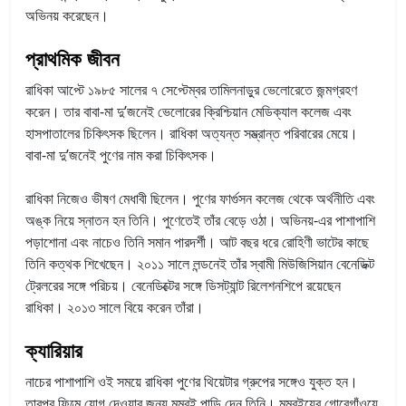
অভিনয় করেছেন।
প্রাথমিক জীবন
রাধিকা আপ্টে ১৯৮৫ সালের ৭ সেপ্টেম্বর তামিলনাড়ুর ভেলোরেতে জন্মগ্রহণ
করেন। তার বাবা-মা দু’জনেই ভেলোরের ক্রিশ্চিয়ান মেডিক্যাল কলেজ এবং
হাসপাতালের চিকিৎসক ছিলেন। রাধিকা অত্যন্ত সম্ভ্রান্ত পরিবারের মেয়ে।
বাবা-মা দু’জনেই পুণের নাম করা চিকিৎসক।
রাধিকা নিজেও ভীষণ মেধাবী ছিলেন। পুণের ফার্গুসন কলেজ থেকে অর্থনীতি এবং
অঙ্ক নিয়ে স্নাতন হন তিনি। পুণেতেই তাঁর বেড়ে ওঠা। অভিনয়-এর পাশাপাশি
পড়াশোনা এবং নাচেও তিনি সমান পারদর্শী। আট বছর ধরে রোহিণী ভাটের কাছে
তিনি কত্থক শিখেছেন। ২০১১ সালে লন্ডনেই তাঁর স্বামী মিউজিসিয়ান বেনেডিক্ট
ট্রেলরের সঙ্গে পরিচয়। বেনেডিক্টের সঙ্গে ডিসট্যান্ট রিলেশনশিপে রয়েছেন
রাধিকা। ২০১৩ সালে বিয়ে করেন তাঁরা।
ক্যারিয়ার
নাচের পাশাপাশি ওই সময়ে রাধিকা পুণের থিয়েটার গ্রুপের সঙ্গেও যুক্ত হন।
তারপর ফিল্মে যোগ দেওয়ার জন্য মুম্বই পাড়ি দেন তিনি। মুম্বইয়ের গোরেগাঁওয়ে