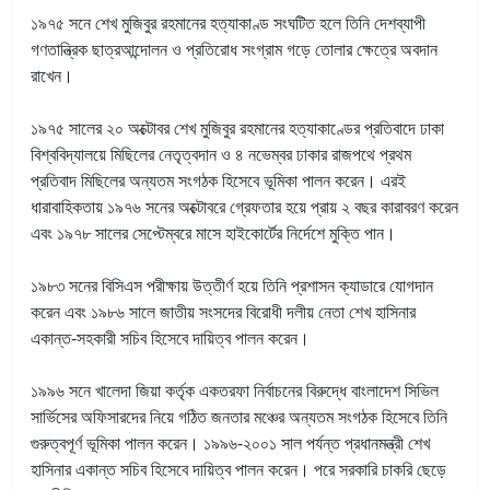
১৯৭৫ সনে শেখ মুজিবুর রহমানের হত্যাকাণ্ড সংঘটিত হলে তিনি দেশব্যাপী
গণতান্ত্রিক ছাত্রআন্দোলন ও প্রতিরোধ সংগ্রাম গড়ে তোলার ক্ষেত্রে অবদান
রাখেন।
১৯৭৫ সালের ২০ অক্টোবর শেখ মুজিবুর রহমানের হত্যাকাণ্ডের প্রতিবাদে ঢাকা
বিশ্ববিদ্যালয়ে মিছিলের নেতৃত্বদান ও ৪ নভেম্বর ঢাকার রাজপথে প্রথম
প্রতিবাদ মিছিলের অন্যতম সংগঠক হিসেবে ভূমিকা পালন করেন। এরই
ধারাবাহিকতায় ১৯৭৬ সনের অক্টোবরে গ্রেফতার হয়ে প্রায় ২ বছর কারাবরণ করেন
এবং ১৯৭৮ সালের সেপ্টেম্বরে মাসে হাইকোর্টের নির্দেশে মুক্তি পান।
১৯৮৩ সনের বিসিএস পরীক্ষায় উত্তীর্ণ হয়ে তিনি প্রশাসন ক্যাডারে যোগদান
করেন এবং ১৯৮৬ সালে জাতীয় সংসদের বিরোধী দলীয় নেতা শেখ হাসিনার
একান্ত-সহকারী সচিব হিসেবে দায়িত্ব পালন করেন।
১৯৯৬ সনে খালেদা জিয়া কর্তৃক একতরফা নির্বাচনের বিরুদ্ধে বাংলাদেশ সিভিল
সার্ভিসের অফিসারদের নিয়ে গঠিত জনতার মঞ্চের অন্যতম সংগঠক হিসেবে তিনি
গুরুত্বপূর্ণ ভূমিকা পালন করেন। ১৯৯৬-২০০১ সাল পর্যন্ত প্রধানমন্ত্রী শেখ
হাসিনার একান্ত সচিব হিসেবে দায়িত্ব পালন করেন। পরে সরকারি চাকরি ছেড়ে