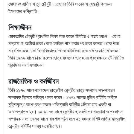
মোসাম্মৎ হালিমা খাতুন চৌধুরী। তাছাড়া তিনি সাবেক খাদ্যমন্ত্রী কামরুল
ইসলামের ভগ্নিপতি।
শিক্ষাজীবন
মোকতাদির চৌধুরী প্রাথমিক শিক্ষা লাভ করেন চিনাইর ও নারায়ণগঞ্জে। এরপর
মাদ্রাসা-ই-আলীয়া ঢাকা থেকে ফাজিল পাস করার পর ঢাকা কলেজ থেকে উচ্চ
মাধ্যমিক এবং ঢাকা বিশ্ববিদ্যালয় থেকে রাষ্ট্রবিজ্ঞানে অনার্স ও মাস্টার্স করেন।
তিনি ১৯৬৯ সালে ঢাকা কলেজ ছাত্র সংসদের ছাত্রদের প্রত্যক্ষ ভোটে নির্বাচিত
প্রথম সাধারণ সম্পাদক।
রাজনৈতিক ও কর্মজীবন
তিনি ১৯৭০ সালে বাংলাদেশ ছাত্রলীগ কেন্দ্রীয় ছাত্র সংসদের সহ-সাধারণ
সম্পাদক হিসেবে দায়িত্ব পালন করেন। ১৯৭১ সালের মুজিব বাহিনীর অধীনে
মুক্তিযুদ্ধে অংশগ্রহণ করলে পাকিস্তানি বাহিনীর গুলিতে তার একটি পা
আঘাতপ্রাপ্ত হয়। ১৯৭৩-৭৪ সালে কেন্দ্রীয় ছাত্রলীগের গ্রন্থনা ও প্রকাশনা
সম্পাদক এবং ১৯৭৫ সালে বাকশাল গঠন হলে ২১ সদস্য বিশিষ্ট জাতীয় ছাত্রলীগ
কেন্দ্রীয় কমিটির সদস্য মনোনীত হন।