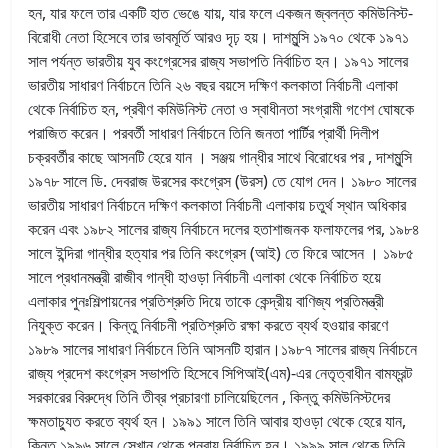
হন, যার ফলে তার একটি হাত ভেঙে যায়, যার ফলে একজন জ্বলন্ত কমিউনিস্ট-
বিরোধী নেতা হিসেবে তার ভাবমূর্তি আরও দৃঢ় হয়। দাশমুন্সি ১৯৭০ থেকে ১৯৭১
সাল পর্যন্ত ভারতীয় যুব কংগ্রেসের রাজ্য সভাপতি নির্বাচিত হন। ১৯৭১ সালের
ভারতীয় সাধারণ নির্বাচনে তিনি ২৬ বছর বয়সে দক্ষিণ কলকাতা নির্বাচনী এলাকা
থেকে নির্বাচিত হন, প্রবীণ কমিউনিস্ট নেতা ও স্বাধীনতা সংগ্রামী গণেশ ঘোষকে
পরাজিত করেন। পরবর্তী সাধারণ নির্বাচনে তিনি জনতা পার্টির প্রার্থী দিলীপ
চক্রবর্তীর কাছে আসনটি হেরে যান । সঞ্জয় গান্ধীর সাথে বিরোধের পর , দাশমুন্সি
১৯৭৮ সালে ডি. দেবরাজ উরসের কংগ্রেস (উরস) তে যোগ দেন। ১৯৮০ সালের
ভারতীয় সাধারণ নির্বাচনে দক্ষিণ কলকাতা নির্বাচনী এলাকায় চতুর্থ স্থান অধিকার
করেন এবং ১৯৮২ সালের রাজ্য নির্বাচনে দলের হতাশাজনক ফলাফলের পর, ১৯৮৪
সালে ইন্দিরা গান্ধীর হত্যার পর তিনি কংগ্রেস (আই) তে ফিরে আসেন । ১৯৮৫
সালে প্রধানমন্ত্রী রাজীব গান্ধী হাওড়া নির্বাচনী এলাকা থেকে নির্বাচিত হয়ে
এলাকার পুনঃশিল্পায়নের প্রতিশ্রুতি দিয়ে তাকে কেন্দ্রীয় বাণিজ্য প্রতিমন্ত্রী
নিযুক্ত করেন। কিন্তু নির্বাচনী প্রতিশ্রুতি রক্ষা করতে ব্যর্থ হওয়ার কারণে
১৯৮৯ সালের সাধারণ নির্বাচনে তিনি আসনটি হারান।১৯৮৭ সালের রাজ্য নির্বাচনে
রাজ্য প্রদেশ কংগ্রেস সভাপতি হিসেবে সিপিআই(এম)-এর নেতৃত্বাধীন বামফ্রন্ট
সরকারের বিরুদ্ধে তিনি তীব্র প্রচারণা চালিয়েছিলেন , কিন্তু কমিউনিস্টদের
ক্ষমতাচ্যুত করতে ব্যর্থ হন। ১৯৯১ সালে তিনি আবার হাওড়া থেকে হেরে যান,
কিন্তু ১৯৯৬ সালে সেখান থেকে পুনরায় নির্বাচিত হন। ১৯৯৯ সাল থেকে তিনি