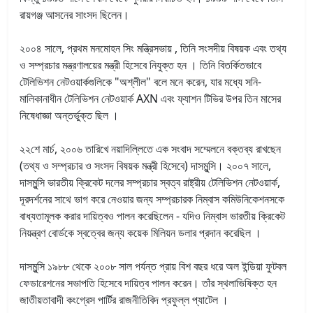
রায়গঞ্জ আসনের সাংসদ ছিলেন।
২০০৪ সালে, প্রথম মনমোহন সিং মন্ত্রিসভায় , তিনি সংসদীয় বিষয়ক এবং তথ্য
ও সম্প্রচার মন্ত্রণালয়ের মন্ত্রী হিসেবে নিযুক্ত হন । তিনি বিতর্কিতভাবে
টেলিভিশন নেটওয়ার্কগুলিকে "অশ্লীল" বলে মনে করেন, যার মধ্যে সনি-
মালিকানাধীন টেলিভিশন নেটওয়ার্ক AXN এবং ফ্যাশন টিভির উপর তিন মাসের
নিষেধাজ্ঞা অন্তর্ভুক্ত ছিল ।
২২শে মার্চ, ২০০৬ তারিখে নয়াদিল্লিতে এক সংবাদ সম্মেলনে বক্তব্য রাখছেন
(তথ্য ও সম্প্রচার ও সংসদ বিষয়ক মন্ত্রী হিসেবে) দাসমুন্সি।
২০০৭ সালে,
দাসমুন্সি ভারতীয় ক্রিকেট দলের সম্প্রচার স্বত্ব রাষ্ট্রীয় টেলিভিশন নেটওয়ার্ক,
দূরদর্শনের সাথে ভাগ করে নেওয়ার জন্য সম্প্রচারক নিম্বাস কমিউনিকেশনসকে
বাধ্যতামূলক করার দায়িত্বও পালন করেছিলেন - যদিও নিম্বাস ভারতীয় ক্রিকেট
নিয়ন্ত্রণ বোর্ডকে স্বত্বের জন্য কয়েক মিলিয়ন ডলার প্রদান করেছিল ।
দাসমুন্সি ১৯৮৮ থেকে ২০০৮ সাল পর্যন্ত প্রায় বিশ বছর ধরে অল ইন্ডিয়া ফুটবল
ফেডারেশনের সভাপতি হিসেবে দায়িত্ব পালন করেন। তাঁর স্থলাভিষিক্ত হন
জাতীয়তাবাদী কংগ্রেস পার্টির রাজনীতিবিদ প্রফুল্ল প্যাটেল ।