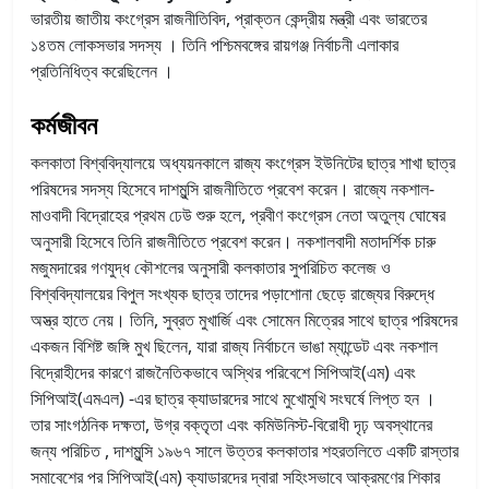
ভারতীয় জাতীয় কংগ্রেস রাজনীতিবিদ, প্রাক্তন কেন্দ্রীয় মন্ত্রী এবং ভারতের
১৪তম লোকসভার সদস্য । তিনি পশ্চিমবঙ্গের রায়গঞ্জ নির্বাচনী এলাকার
প্রতিনিধিত্ব করেছিলেন ।
কর্মজীবন
কলকাতা বিশ্ববিদ্যালয়ে অধ্যয়নকালে রাজ্য কংগ্রেস ইউনিটের ছাত্র শাখা ছাত্র
পরিষদের সদস্য হিসেবে দাশমুন্সি রাজনীতিতে প্রবেশ করেন। রাজ্যে নকশাল-
মাওবাদী বিদ্রোহের প্রথম ঢেউ শুরু হলে, প্রবীণ কংগ্রেস নেতা অতুল্য ঘোষের
অনুসারী হিসেবে তিনি রাজনীতিতে প্রবেশ করেন। নকশালবাদী মতাদর্শিক চারু
মজুমদারের গণযুদ্ধ কৌশলের অনুসারী কলকাতার সুপরিচিত কলেজ ও
বিশ্ববিদ্যালয়ের বিপুল সংখ্যক ছাত্র তাদের পড়াশোনা ছেড়ে রাজ্যের বিরুদ্ধে
অস্ত্র হাতে নেয়। তিনি, সুব্রত মুখার্জি এবং সোমেন মিত্রের সাথে ছাত্র পরিষদের
একজন বিশিষ্ট জঙ্গি মুখ ছিলেন, যারা রাজ্য নির্বাচনে ভাঙা ম্যান্ডেট এবং নকশাল
বিদ্রোহীদের কারণে রাজনৈতিকভাবে অস্থির পরিবেশে সিপিআই(এম) এবং
সিপিআই(এমএল) -এর ছাত্র ক্যাডারদের সাথে মুখোমুখি সংঘর্ষে লিপ্ত হন ।
তার সাংগঠনিক দক্ষতা, উগ্র বক্তৃতা এবং কমিউনিস্ট-বিরোধী দৃঢ় অবস্থানের
জন্য পরিচিত , দাশমুন্সি ১৯৬৭ সালে উত্তর কলকাতার শহরতলিতে একটি রাস্তার
সমাবেশের পর সিপিআই(এম) ক্যাডারদের দ্বারা সহিংসভাবে আক্রমণের শিকার