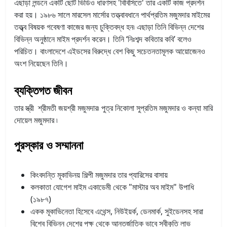
এছাড়া লন্ডনে একটি ছোট ভিডিও ধারণসহ 'বিবিসিতে' তার একটি কাজ প্রদর্শন
করা হয়। ১৯৮৬ সালে মারসেল মার্সোর তত্ত্বাবধানে পার্থপ্রতিম মজুমদার মাইমের
তত্ত্ব্ব বিষয়ক গবেষণা কাজের জন্য চুক্তিবদ্ধ হন৷ এছাড়া তিনি বিভিন্ন দেশের
বিভিন্ন অনুষ্ঠানে মাইম প্রদর্শন করেন। তিনি ‘নিঃশব্দ কবিতার কবি’ বলেও
পরিচিত। বাংলাদেশে এইডসের বিরুদ্ধে বেশ কিছু সচেতনতামূলক আয়োজেনও
অংশ নিয়েছেন তিনি।
ব্যক্তিগত জীবন
তার স্ত্রী শ্রীমতী জয়শ্রী মজুমদার৷ পুত্র নিকোলা সুপ্রতিম মজুমদার ও কন্যা মারি
দোয়েল মজুমদার ৷
পুরস্কার ও সম্মাননা
কিংবদন্তি মূকাভিনয় শিল্পী মজুমদার তার প্যারিসের বাসায়
কলকাতা যোগেশ মাইম একাডেমী থেকে "মাস্টার অব মাইম" উপাধি
(১৯৮৭)
একক মূকাভিনেতা হিসেবে এথেন্স, নিউইয়র্ক, ডেনমার্ক, সুইডেনসহ সারা
বিশ্বে বিভিন্ন দেশের পক্ষ থেকে আন্তর্জাতিক ভাবে স্বীকৃতি লাভ