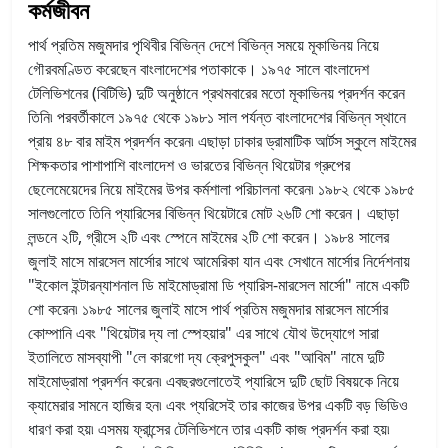
কর্মজীবন
পার্থ প্রতিম মজুমদার পৃথিবীর বিভিন্ন দেশে বিভিন্ন সময়ে মূকাভিনয় নিয়ে
গৌরবমণ্ডিত করেছেন বাংলাদেশের পতাকাকে। ১৯৭৫ সালে বাংলাদেশ
টেলিভিশনের (বিটিভি) দুটি অনুষ্ঠানে প্রথমবারের মতো মূকাভিনয় প্রদর্শন করেন
তিনি৷ পরবর্তীকালে ১৯৭৫ থেকে ১৯৮১ সাল পর্যন্ত বাংলাদেশের বিভিন্ন স্থানে
প্রায় ৪৮ বার মাইম প্রদর্শন করেন৷ এছাড়া ঢাকার ড্রামাটিক আর্টস স্কুলে মাইমের
শিক্ষকতার পাশাপাশি বাংলাদেশ ও ভারতের বিভিন্ন থিয়েটার গ্রুপের
ছেলেমেয়েদের নিয়ে মাইমের উপর কর্মশালা পরিচালনা করেন৷ ১৯৮২ থেকে ১৯৮৫
সালগুলোতে তিনি প্যারিসের বিভিন্ন থিয়েটারে মোট ২৬টি শো করেন। এছাড়া
লন্ডনে ২টি, গ্রীসে ২টি এবং স্পেনে মাইমের ২টি শো করেন। ১৯৮৪ সালের
জুলাই মাসে মারসেল মার্সোর সাথে আমেরিকা যান এবং সেখানে মার্সোর নির্দেশনায়
"ইকোল ইন্টারন্যাশনাল ডি মাইমোড্রামা ডি প্যারিস-মারসেল মার্সো" নামে একটি
শো করেন৷ ১৯৮৫ সালের জুলাই মাসে পার্থ প্রতিম মজুমদার মারসেল মার্সোর
কোম্পানি এবং "থিয়েটার দ্য লা স্পেহয়ার" এর সাথে যৌথ উদ্যোগে সারা
ইতালিতে মাসব্যাপী "লে কারগো দ্য ক্রেপুসকুল" এবং "আবিম" নামে দুটি
মাইমোড্রামা প্রদর্শন করেন৷ এবছরগুলোতেই প্যারিসে দুটি ছোট বিষয়কে নিয়ে
ক্যামেরার সামনে হাজির হন৷ এবং প্যরিসেই তার কাজের উপর একটি বড় ভিডিও
ধারণ করা হয়৷ এসময় ফ্রান্সের টেলিভিশনে তার একটি কাজ প্রদর্শন করা হয়৷