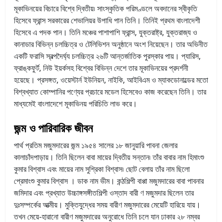
মূকাভিনয়ের বিচারে বিশ্বে দ্বিতীয়৷ সাংস্কৃতিক পরিমণ্ডলে অবদানের স্বীকৃতি
হিসেবে ফ্রান্স সরকারের শেভালিয়র উপাধি পান তিনি। তিনিই প্রথম বাংলাদেশী
হিসেবে এ পদক পান। তিনি মঞ্চের পাশাপাশি ফ্রান্স, যুক্তরাষ্ট্র, যুক্তরাজ্য ও
কানাডার বিভিন্ন চলচ্চিত্র ও টেলিভিশন অনুষ্ঠানে অংশ নিয়েছেন। তার অভিনীত
একটি ফরাসি স্বল্পদৈর্ঘ্য চলচ্চিত্র ২৬টি আন্তর্জাতিক পুরস্কার পায়। প্যারিস,
ফ্রাঙ্কফুর্ট, নিউ ইয়র্কসহ বিশ্বের বিভিন্ন দেশে তার মূকাভিনয়ের প্রদর্শনী
হয়েছে। প্রসঙ্গত, ওয়েস্টার্ন ইউনিয়ন, নাইকি, আইবিএম ও ম্যাকডোনাল্ডের মতো
বিশ্বখ্যাত কোম্পানির পণ্যের প্রচারে মডেল হিসেবেও কাজ করেছেন তিনি। তার
মাধ্যমেই বাংলাদেশে মূকাভিনয় পরিচিতি লাভ করে।
জন্ম ও পারিবারিক জীবন
পার্থ প্রতিম মজুমদারের জন্ম ১৯৫৪ সালের ১৮ জানুয়ারি পাবনা জেলার
কালাচাঁদপাড়ায়। তিনি ছিলেন বাবা মায়ের দ্বিতীয় সন্তান৷ তাঁর বাবার নাম হিমাংশু
কুমার বিশ্বাস এবং মায়ের নাম সুশ্রিকা বিশ্বাস৷ ছোট বেলায় তাঁর নাম ছিলো
প্রেমাংশু কুমার বিশ্বাস । ডাক নাম ভীম। কন্ঠশিল্পী বাপ্পা মজুমদারের বাবা পাবনার
জমিদার এবং প্রখ্যাত উচ্চাঙ্গসঙ্গীতশিল্পী ওস্তাদ বারী ণ মজুমদার ছিলেন তার
দুঃসম্পর্কের আত্মীয়। মুক্তিযুদ্ধের সময় বারীণ মজুমদারের মেয়েটি হারিয়ে যায়।
তখন মেয়ে-হারানো বারীণ মজুমদারের অনুরোধে তিনি চলে যান ঢাকার ২৮ নম্বর