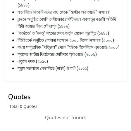
(১৯৮৮)
মালেশিয়ার সাংবাদিকদের কাছ থেকে "মাস্টার অব ওয়ার্ল্ড" সম্মাননা
লন্ডনে অনুষ্ঠিত বেঙ্গলি লেটারেচার ফেস্টিভালে একমাত্র বাঙালী অতিথি
শিল্পী হওয়ার বিরল সৌভাগ্য (১৯৮৯)
'বার্দোতে' ও 'ননত্' শহরের মেয়র কর্তৃক মেডেল প্রাপ্তি (১৯৯১)
নিউইয়র্কে অনুষ্ঠিত ফোবানা সম্মেলন ২০০০ বিশেষ সম্মাননা (২০০০)
বাংলা সাপ্তাহিক "পত্রিকা" থেকে 'ইউকে মিলেনিয়াম এ্যওয়ার্ড ২০০০'
ফ্রান্সের জাতীয় থিয়েটারের মোলিয়ার অ্যাওয়ার্ড (২০০৯)
একুশে পদক (২০১০)
ফ্রান্স সরকারের শেভালিয়র (নাইট) উপাধি (২০১১)
Quotes
Total 0 Quotes
Quotes not found.