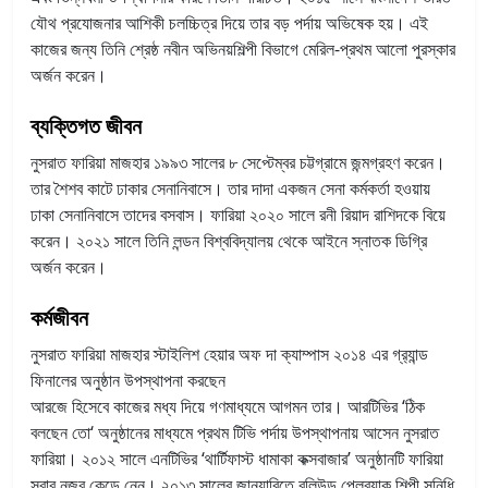
যৌথ প্রযোজনার আশিকী চলচ্চিত্র দিয়ে তার বড় পর্দায় অভিষেক হয়। এই
কাজের জন্য তিনি শ্রেষ্ঠ নবীন অভিনয়শিল্পী বিভাগে মেরিল-প্রথম আলো পুরস্কার
অর্জন করেন।
ব্যক্তিগত জীবন
নুসরাত ফারিয়া মাজহার ১৯৯৩ সালের ৮ সেপ্টেম্বর চট্টগ্রামে জন্মগ্রহণ করেন।
তার শৈশব কাটে ঢাকার সেনানিবাসে। তার দাদা একজন সেনা কর্মকর্তা হওয়ায়
ঢাকা সেনানিবাসে তাদের বসবাস। ফারিয়া ২০২০ সালে রনী রিয়াদ রাশিদকে বিয়ে
করেন। ২০২১ সালে তিনি লন্ডন বিশ্ববিদ্যালয় থেকে আইনে স্নাতক ডিগ্রি
অর্জন করেন।
কর্মজীবন
নুসরাত ফারিয়া মাজহার স্টাইলিশ হেয়ার অফ দা ক্যাম্পাস ২০১৪ এর গ্র‍্যান্ড
ফিনালের অনুষ্ঠান উপস্থাপনা করছেন
আরজে হিসেবে কাজের মধ্য দিয়ে গণমাধ্যমে আগমন তার। আরটিভির ‘ঠিক
বলছেন তো‘ অনুষ্ঠানের মাধ্যমে প্রথম টিভি পর্দায় উপস্থাপনায় আসেন নুসরাত
ফারিয়া। ২০১২ সালে এনটিভির ‘থার্টিফাস্ট ধামাকা কক্সবাজার’ অনুষ্ঠানটি ফারিয়া
সবার নজর কেড়ে নেন। ২০১৩ সালের জানুয়ারিতে বলিউড প্লেব্যাক শিল্পী সুনিধি