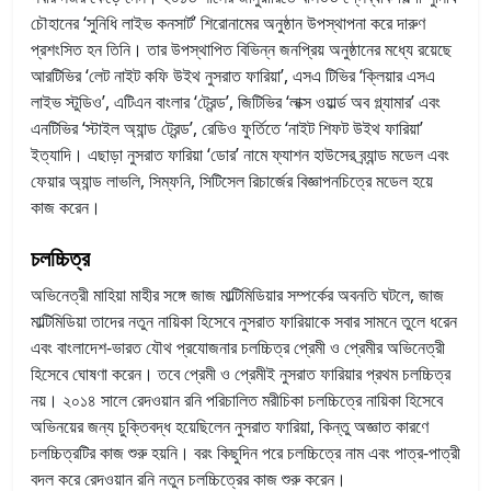
চৌহানের ‘সুনিধি লাইভ কনসার্ট’ শিরোনামের অনুষ্ঠান উপস্থাপনা করে দারুণ
প্রশংসিত হন তিনি। তার উপস্থাপিত বিভিন্ন জনপ্রিয় অনুষ্ঠানের মধ্যে রয়েছে
আরটিভির ‘লেট নাইট কফি উইথ নুসরাত ফারিয়া’, এসএ টিভির ‘ক্লিয়ার এসএ
লাইভ স্টুডিও’, এটিএন বাংলার ‘ট্রেন্ড’, জিটিভির ‘লাক্স ওয়ার্ল্ড অব গ্ল্যামার’ এবং
এনটিভির ‘স্টাইল অ্যান্ড ট্রেন্ড’, রেডিও ফুর্তিতে ‘নাইট শিফট উইথ ফারিয়া’
ইত্যাদি। এছাড়া নুসরাত ফারিয়া ‘ডোর’ নামে ফ্যাশন হাউসের ব্র্যান্ড মডেল এবং
ফেয়ার অ্যান্ড লাভলি, সিম্ফনি, সিটিসেল রিচার্জের বিজ্ঞাপনচিত্রে মডেল হয়ে
কাজ করেন।
চলচ্চিত্র
অভিনেত্রী মাহিয়া মাহীর সঙ্গে জাজ মাল্টিমিডিয়ার সম্পর্কের অবনতি ঘটলে, জাজ
মাল্টিমিডিয়া তাদের নতুন নায়িকা হিসেবে নুসরাত ফারিয়াকে সবার সামনে তুলে ধরেন
এবং বাংলাদেশ-ভারত যৌথ প্রযোজনার চলচ্চিত্র প্রেমী ও প্রেমীর অভিনেত্রী
হিসেবে ঘোষণা করেন। তবে প্রেমী ও প্রেমীই নুসরাত ফারিয়ার প্রথম চলচ্চিত্র
নয়। ২০১৪ সালে রেদওয়ান রনি পরিচালিত মরীচিকা চলচ্চিত্রে নায়িকা হিসেবে
অভিনয়ের জন্য চুক্তিবদ্ধ হয়েছিলেন নুসরাত ফারিয়া, কিন্তু অজ্ঞাত কারণে
চলচ্চিত্রটির কাজ শুরু হয়নি। বরং কিছুদিন পরে চলচ্চিত্রে নাম এবং পাত্র-পাত্রী
বদল করে রেদওয়ান রনি নতুন চলচ্চিত্রের কাজ শুরু করেন।