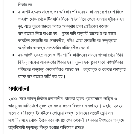
শিকার হন।
২ আগষ্ট ২০২৩ সালে ছাত্র অধিকার পরিষদের ডাকা সমাবেশে যোগ দিতে
শাহবাগ মোড় থেকে টিএসসির দিকে মিছিল নিয়ে গেলে হামলার স্বীকার হন
নুর, এতে নুরকে গুরুতর আহত অবস্থায় ঢাকা মেডিকেল কলেজ
হাসপাতালে নিয়ে যাওয়া হয়। নুরের দাবি অনুযায়ী তাদের উপর হামলা
করেছিল ছাত্রলীগের নেতাকর্মীরা, যদিও এতে ছাত্রলীগের সম্পৃক্ততা
অস্বীকার করেছেন সংগঠনটির দায়িত্বশীল নেতারা।
২৯ আগষ্ট ২০২৫ সালে জাতীয় পার্টির কার্যালয়ের সামনে ধাওয়া খেয়ে তিনি
বিভিন্ন পক্ষের আক্রমণের শিকার হন। নুরুল হক নূরের সাথে গণঅধিকার
পরিষদের অন্যান্য নেতাকর্মীরাও আহত হন। রক্তাক্ত ও গুরুতর অবস্থায়
তাকে হাসপাতালে ভর্তি করা হয়।
সমালোচনা
২০১৯ সালে ডাকসু নির্বাচন চলাকালীন রোকেয়া হলের প্রভোস্টকে লাঞ্ছিত ও
ভাঙচুরের অভিযোগে নুরুল হক সহ ৫ জনের বিরুদ্ধে মামলা হয়। এছাড়া ২০২৩
সালে তার বিরুদ্ধে ইসরাইলের গোয়েন্দা সংস্থা মোসাদের এজেন্ট মেন্দি এন
সাফাদির সঙ্গে গোপন বৈঠক করে বাংলাদেশের তৎকালীন সরকার উৎখাতের মাধ্যমে
রাষ্ট্রবিরোধী ষড়যন্ত্রে লিপ্ত হওয়ার অভিযোগ রয়েছে।