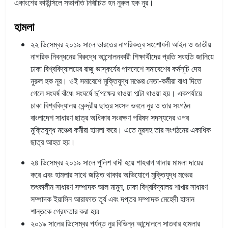
একাংশের কাউন্সিলে সভাপতি নির্বাচিত হন নুরুল হক নুর।
হামলা
২২ ডিসেম্বর ২০১৯ সালে ভারতের নাগরিকত্ব সংশোধনী আইন ও জাতীয়
নাগরিক নিবন্ধনের বিরুদ্ধে আন্দোলনকারী শিক্ষার্থীদের প্রতি সংহতি জানিয়ে
ঢাকা বিশ্ববিদ্যালয়ের রাজু ভাস্কর্যের পাদদেশে সমাবেশের কর্মসূচি দেয়
নুরুল হক নূর। ওই সমাবেশে মুক্তিযুদ্ধ মঞ্চের নেতা-কর্মীরা বাধা দিতে
গেলে সংঘর্ষ বাঁধে৷ সংঘর্ষে দু’পক্ষের ধাওয়া পাল্টা ধাওয়া হয়। একপর্যায়ে
ঢাকা বিশ্ববিদ্যালয় কেন্দ্রীয় ছাত্র সংসদ ভবনে নুর ও তার সংগঠন
বাংলাদেশ সাধারণ ছাত্র অধিকার সংরক্ষণ পরিষদ সদস্যদের ওপর
মুক্তিযুদ্ধ মঞ্চের কর্মীরা হামলা করে। এতে নুরসহ তার সংগঠনের একাধিক
ছাত্র আহত হয়।
২৪ ডিসেম্বর ২০১৯ সালে পুলিশ বাদী হয়ে শাহবাগ থানায় মামলা দায়ের
করে এবং হামলার সাথে জড়িত থাকার অভিযোগে মুক্তিযুদ্ধ মঞ্চের
তৎকালীন সাধারণ সম্পাদক আল মামুন, ঢাকা বিশ্ববিদ্যালয় শাখার সাধারণ
সম্পাদক ইয়াসিন আরাফাত তূর্য এবং দপ্তর সম্পাদক মেহেদী হাসান
শান্তকে গ্রেফতার করা হয়৷
২০১৯ সালের ডিসেম্বর পর্যন্ত নুর বিভিন্ন আন্দোলনে সাতবার হামলার