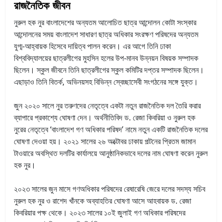
রাজনৈতিক জীবন
নুরুল হক নুর বাংলাদেশের অন্যতম আলোচিত ছাত্র আন্দোলন কোটা সংস্কার
আন্দোলনের সময় বাংলাদেশ সাধারণ ছাত্র অধিকার সংরক্ষণ পরিষদের অন্যতম
যুগ্ম-আহ্বায়ক হিসেবে দায়িত্ব পালন করেন। এর আগে তিনি ঢাকা
বিশ্ববিদ্যালয়ের ছাত্রলীগের মুহসিন হলের উপ-মানব উন্নয়ন বিষয়ক সম্পাদক
ছিলেন। স্কুল জীবনে তিনি ছাত্রলীগের স্কুল কমিটির দপ্তর সম্পাদক ছিলেন।
এছাড়াও তিনি বিতর্ক, অভিনয়সহ বিভিন্ন স্বেচ্ছাসেবী সংগঠনের সঙ্গে যুক্ত।
জুন ২০২০ সালে নুর তরুণদের নেতৃত্বে একটা নতুন রাজনৈতিক দল তৈরি করার
ব্যাপারে প্রকাশ্যে ঘোষণা দেন। অর্থনীতিবিদ ড. রেজা কিবরিয়া ও নুরুল হক
নুরের নেতৃত্বে ‘বাংলাদেশ গণ অধিকার পরিষদ’ নামে নতুন একটি রাজনৈতিক দলের
ঘোষণা দেওয়া হয়। ২০২১ সালের ২৬ অক্টোবর ঢাকায় পল্টনের প্রিতম জামান
টাওয়ারে অবস্থিত দলটির কার্যালয়ে আনুষ্ঠানিকভাবে দলের নাম ঘোষণা করেন নুরুল
হক নুর।
২০২৩ সালের জুন মাসে গণঅধিকার পরিষদের রেষারেষি জেরে দলের সদস্য সচিব
নুরুল হক নুর ও রাশেদ খাঁনকে অব্যাহতির ঘোষণা আসে আহবায়ক ড. রেজা
কিবরিয়ার পক্ষ থেকে। ২০২৩ সালের ১০ই জুলাই গণ অধিকার পরিষদের