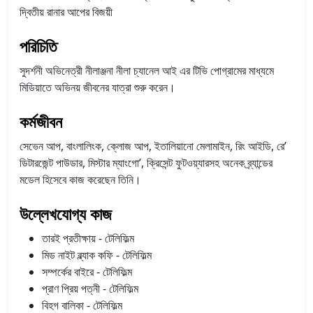
দ্বিতীয় রানার আপের বিজয়ী
পরিচিতি
সুদর্শনী অভিনেত্রী নীলাঞ্জনা নীলা চ্যানেল আই এর টিভি পোগ্রামের মাধ্যমে
মিডিয়াতে অভিনয় জীবনের যাত্রা শুরু করেন।
কর্মজীবন
সেভেন আপ, বাংলালিংক, ক্লোজ আপ, ইতালিয়ানো মেলামাইন, রিং আইডি, রে’
ডিটারজেন্ট পাউডার, মিস্টার ম্যাংগো’, ক্রিসেন্ট ফুটওয়্যারসহ অনেক ব্র্যান্ডের
মডেল হিসেবে কাজ করেছেন তিনি।
উল্লেখযোগ্য কাজ
তারই প্রতীক্ষায় - টেলিফিল্ম
মিড নাইট ব্ল্যাক কফি - টেলিফিল্ম
সম্পর্কের বাইরে - টেলিফিল্ম
প্রাণ প্রিয় পত্নী - টেলিফিল্ম
বিহগ বালিকা - টেলিফিল্ম