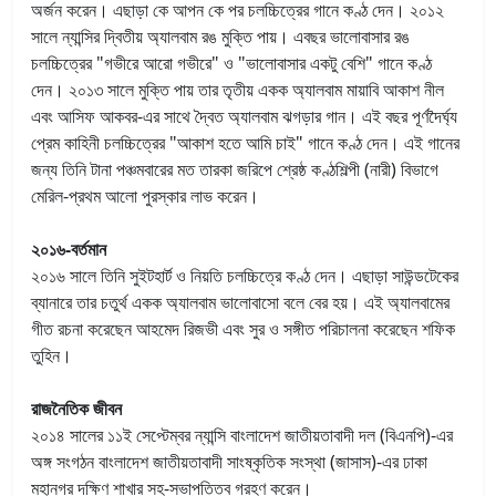
অর্জন করেন। এছাড়া কে আপন কে পর চলচ্চিত্রের গানে কণ্ঠ দেন। ২০১২
সালে ন্যান্সির দ্বিতীয় অ্যালবাম রঙ মুক্তি পায়। এবছর ভালোবাসার রঙ
চলচ্চিত্রের "গভীরে আরো গভীরে" ও "ভালোবাসার একটু বেশি" গানে কণ্ঠ
দেন। ২০১৩ সালে মুক্তি পায় তার তৃতীয় একক অ্যালবাম মায়াবি আকাশ নীল
এবং আসিফ আকবর-এর সাথে দ্বৈত অ্যালবাম ঝগড়ার গান। এই বছর পূর্ণদৈর্ঘ্য
প্রেম কাহিনী চলচ্চিত্রের "আকাশ হতে আমি চাই" গানে কণ্ঠ দেন। এই গানের
জন্য তিনি টানা পঞ্চমবারের মত তারকা জরিপে শ্রেষ্ঠ কণ্ঠশিল্পী (নারী) বিভাগে
মেরিল-প্রথম আলো পুরস্কার লাভ করেন।
২০১৬-বর্তমান
২০১৬ সালে তিনি সুইটহার্ট ও নিয়তি চলচ্চিত্রে কণ্ঠ দেন। এছাড়া সাউন্ডটেকের
ব্যানারে তার চতুর্থ একক অ্যালবাম ভালোবাসো বলে বের হয়। এই অ্যালবামের
গীত রচনা করেছেন আহমেদ রিজভী এবং সুর ও সঙ্গীত পরিচালনা করেছেন শফিক
তুহিন।
রাজনৈতিক জীবন
২০১৪ সালের ১১ই সেপ্টেম্বর ন্যান্সি বাংলাদেশ জাতীয়তাবাদী দল (বিএনপি)-এর
অঙ্গ সংগঠন বাংলাদেশ জাতীয়তাবাদী সাংষ্কৃতিক সংস্থা (জাসাস)-এর ঢাকা
মহানগর দক্ষিণ শাখার সহ-সভাপতিত্ব গ্রহণ করেন।