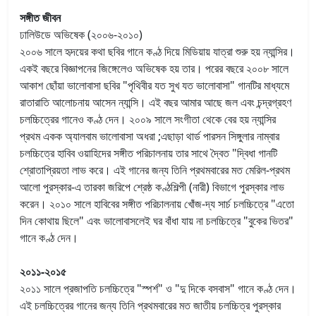
সঙ্গীত জীবন
ঢালিউডে অভিষেক (২০০৬-২০১০)
২০০৬ সালে হৃদয়ের কথা ছবির গানে কণ্ঠ দিয়ে মিডিয়ায় যাত্রা শুরু হয় ন্যান্সির।
একই বছরে বিজ্ঞাপনের জিঙ্গেলেও অভিষেক হয় তার। পরের বছরে ২০০৮ সালে
আকাশ ছোঁয়া ভালোবাসা ছবির "পৃথিবীর যত সুখ যত ভালোবাসা" গানটির মাধ্যমে
রাতারাতি আলোচনায় আসেন ন্যান্সি। এই বছর আমার আছে জল এবং চন্দ্রগ্রহণ
চলচ্চিত্রের গানেও কণ্ঠ দেন। ২০০৯ সালে সংগীতা থেকে বের হয় ন্যান্সির
প্রথম একক অ্যালবাম ভালোবাসা অধরা ;এছাড়া থার্ড পারসন সিঙ্গুলার নাম্বার
চলচ্চিত্রে হাবিব ওয়াহিদের সঙ্গীত পরিচালনায় তার সাথে দ্বৈত "দ্বিধা গানটি
শ্রোতাপ্রিয়তা লাভ করে। এই গানের জন্য তিনি প্রথমবারের মত মেরিল-প্রথম
আলো পুরস্কার-এ তারকা জরিপে শ্রেষ্ঠ কণ্ঠশিল্পী (নারী) বিভাগে পুরস্কার লাভ
করেন। ২০১০ সালে হাবিবের সঙ্গীত পরিচালনায় খোঁজ-দ্য সার্চ চলচ্চিত্রে "এতো
দিন কোথায় ছিলে" এবং ভালোবাসলেই ঘর বাঁধা যায় না চলচ্চিত্রে "বুকের ভিতর"
গানে কণ্ঠ দেন।
২০১১-২০১৫
২০১১ সালে প্রজাপতি চলচ্চিত্রে "স্পর্শ" ও "দু দিকে বসবাস" গানে কণ্ঠ দেন।
এই চলচ্চিত্রের গানের জন্য তিনি প্রথমবারের মত জাতীয় চলচ্চিত্র পুরস্কার