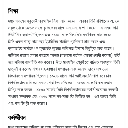
শিক্ষা
মঞ্জুর গ্রামের স্কুলেই প্রাথমিক শিক্ষা লাভ করেন। এরপর তিনি বরিশালের এ. কে
স্কুল থেকে ১৯৬৩ সালে কৃতিত্বের সাথে এস.এস.সি পাশ করেন। এ সময় তিনি
ইউটিসি’র ক্যাডেট ছিলেন এবং ১৯৬৩ সালে জিওসি’র স্বর্ণপদক লাভ করেন।
তিনি একনাগাড়ে সাত বছর ইউটিসির সামরিক প্রশিক্ষণ লাভ করেন এবং
ক্যাডেটের সর্বোচ্চ পদ ক্যাডেট আন্ডার অফিসার হিসাবে নিযুক্তি লাভ করেন।
নাজিউর রহমান ঢাকার কায়েদে আজম (কলেজে বর্তমান সোহরাওয়াদী কলেজ) ভর্তি
হয়ে সক্রিয় রাজনীতি শুরু করেন। উচ্চ মাধ্যমিক শ্রেণীতে পাঠরত অবস্থায় তিনি
ছাত্রলীগ কলেজ শাখার সহ-সাধারণ সম্পাদক এবং কলেজ ছাত্র সংসদের
মিলনায়তন সম্পাদক ছিলেন। ১৯৬৬ সালে তিনি আই.এস.সি পাশ করে ঢাকা
বিশ্ববিদ্যালয়ে বি.কম সম্মান শ্রেণিতে ভর্তি হন। ১৯৬৯ সালে বি.কম সম্মান
ডিগ্রি লাভ করেন। ১৯৬৯ সালেই তিনি বিশ্ববিদ্যালয়ের কমার্স সংসদের সহকারী
সাধারণ সম্পাদক এবং ১৯৭০ সালে সহ-সভাপতি নির্বচিত হন। ওই বছরই তিনি
এম. কম ডিগ্রী লাভ করেন।
কর্মজীবন
মঞ্জুর বাংলাদেশ বাণিজ্য সংগ্রাম পরিষদের সভাপতি ছিলেন এবং তার নেতৃত্বে