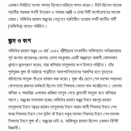
একজন নির্বাচিত সংসদ সদস্য হিসেবে দায়িত্ব পালন করেন। তিনি ছিলেন সাবেক
স্থানীয় সরকার পল্লী উন্নয়ন ও সমবায় মন্ত্রী ও ঢাকা সিটি কর্পোরেশনের সাবেক
মেয়র। নাজিউর রহমান মঞ্জুরের নেতৃত্বে প্রতিষ্ঠিত হওয়ায় দলটি জাতীয় পার্টি
(নাজিউর) নামেও পরিচিত।
জন্ম ও বংশ
নাজিউর রহমান মঞ্জুর ১৯ মার্চ ১৯৪৯ খ্রীষ্টাব্দের তৎকালীন পাকিস্তান অধিরাজ্যের
পূর্ব বাংলার বাকেরগঞ্জ জেলার ভোলা মহকুমার একটি সম্ভ্রান্ত বাঙ্গালী মোসলমান
খান্দানে জন্মগ্রহণ করেন, যারা বালিয়ার তালুকদার বংশ হিসাবে পরিচিত। তাঁর
পূর্বপুরুষ মুঙ্গা খাঁ আঠারো শতাব্দীতে আফগানিস্তানের গরমশির হতে বৃহত্তর
বরিশালের সালুকা গাঁওয়ে বসবাস শুরু করেন। মুঙ্গা খাঁর ছেলে শেখ মহম্মদ সম্ভবত
মোগলদের রাজস্ব কর্মকর্তা ছিলেন তাই শিকদার খেতাব লাভ করেছিলেন। ভোলার
বালিয়া ও গজারিয়া এলাকায় খারিজা তালুক পেয়ে খান্দানটি সালুকা হতে বালিয়ায়
আসে। মঞ্জুরের নসবনামা হচ্ছেঃ নাজিউর রহমান মঞ্জুর ইবনে বজলুর রহমান
তালুকদার ইবনে আব্দুর রহমান তালুকদার ইবনে আরব আলী শিকদার ইবনে শেখ
বাখর শিকদার ইবনে শেখ দুবিল খাঁ ইবনে শুকুর মহম্মদ শিকদার ইবনে শেখ মহম্মদ
শিকদার ইবনে মুঙ্গা খাঁ। মঞ্জুরের ভাই ড. আজিজুর রহমান ছিলেন একজন বিশিষ্ট
বিজ্ঞানী।