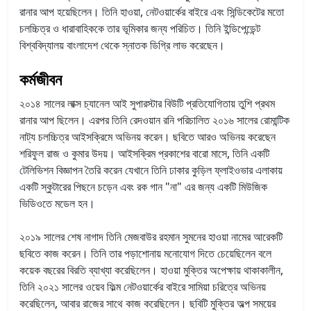
রানার আপ হয়েছিলেন। তিনি হাওয়া, নেটওয়ার্কের বাইরে এবং সিন্ডিকেটের মতো
চলচ্চিত্র ও ধারাবাহিককে তার ভূমিকার জন্য পরিচিত। তিনি ইন্ডিপেন্ডেন্ট
বিশ্ববিদ্যালয় বাংলাদেশ থেকে স্নাতক ডিগ্রি লাভ করেছেন।
কর্মজীবন
২০১৪ সালের লাক্স চ্যানেল আই সুপারস্টার বিউটি প্রতিযোগিতায় তুশি প্রথম
রানার আপ ছিলেন। এরপর তিনি রেদওয়ান রনি পরিচালিত ২০১৬ সালের রোমান্টিক
নাট্য চলচ্চিত্র আইসক্রিমে অভিনয় করেন। ছবিতে আরও অভিনয় করেছেন
শরিফুল রাজ ও কুমার উদয়।
আইসক্রিম প্রকাশের বারো মাসে, তিনি একটি
টেলিভিশন বিজ্ঞাপন তৈরি করেন যেখানে তিনি ঢাকার কুড়িল ফ্লাইওভার এলাকায়
একটি স্কুটারের পিছনে চড়েন এবং রক গান "না" এর জন্য একটি মিউজিক
ভিডিওতে মডেল হন।
২০১৯ সালের শেষ নাগাদ তিনি মেজবাউর রহমান সুমনের হাওয়া নামের আরেকটি
ছবিতে কাজ করেন। তিনি তার পড়াশোনায় মনোযোগ দিতে চেয়েছিলেন বলে
কয়েক বছরের বিরতি ব্যাখ্যা করেছিলেন।
হাওয়া মুক্তির অপেক্ষায় থাকাকালীন,
তিনি ২০২১ সালের ওয়েব ফিল্ম নেটওয়ার্কের বাইরে সামিয়া চরিত্রে অভিনয়
করেছিলেন, আবার রাজের সাথে কাজ করেছিলেন। ছবিটি মুক্তির অল্প সময়ের