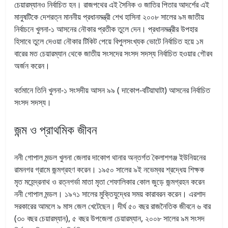
চেয়ারম্যানও নির্বাচিত হন। রাজপথের এই সৈনিক ও জাতির পিতার আদর্শের এই
মানুষটিকে দেশরত্ন মাননীয় প্রধানমন্ত্রী শেখ হাসিনা ২০০৮ সালের ৯ম জাতীয়
নির্বাচনে খুলনা-১ আসনের নৌকার প্রতীক তুলে দেন। প্রধানমন্ত্রীর উপহার
হিসাবে তুলে দেওয়া নৌকার টিকিট পেয়ে বিপুলসংখ্যক ভোটে নির্বাচিত হয়ে ১ম
বারের মত চেয়ারম্যান থেকে জাতীয় সংসদের সংসদ সদস্য নির্বাচিত হওয়ার গৌরব
অর্জন করেন।
বর্তমানে তিনি খুলনা-১ সংসদীয় আসন ৯৯ ( দাকোপ-বটিয়াঘাটা) আসনের নির্বাচিত
সংসদ সদস্য।
জন্ম ও প্রাথমিক জীবন
ননী গোপাল মন্ডল খুলনা জেলার দাকোপ থানার অন্তর্গত কৈলাশগঞ্জ ইউনিয়নের
রামনগর গ্রামে জন্মগ্রহণ করেন। ১৯৫০ সালের ৯ই নভেম্বর শ্রদ্ধেয় শিক্ষক
মৃত মহেন্দ্রনাথ ও রত্নগর্ভা মাতা মৃতা শেফালিকার কোল জুড়ে জন্মগ্রহন করেন
ননী গোপাল মন্ডল। ১৯৭১ সালের মুক্তিযুদ্ধের সময় কারাবরন করেন। এরশাদ
সরকারের আমলে ৯ মাস জেল খেটেছেন। দীর্ঘ ৫০ বছর রাজনৈতিক জীবনে ৬ বার
(৩০ বছর চেয়ারম্যান), ৫ বছর উপজেলা চেয়ারম্যান, ২০০৮ সালের ৯ম সংসদ