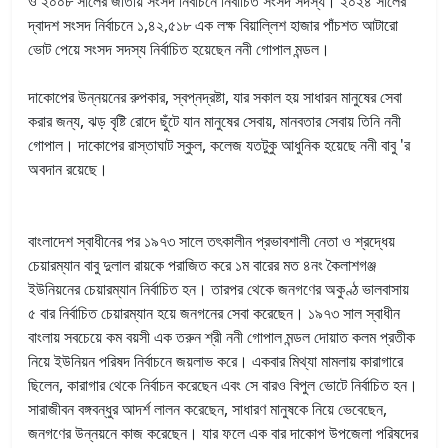
ও ২০০৮ সালের জাতীয় সংসদ নির্বাচনে নির্বাচিত সংসদ সদস্য। ২০২৪ সালের
দ্বাদশ সংসদ নির্বাচনে ১,৪২,৫১৮ এক লক্ষ বিয়াল্লিশ হাজার পাঁচশত আটারো
ভোট পেয়ে সংসদ সদস্য নির্বাচিত হয়েছেন ননী গোপাল মন্ডল।
দাকোপের উন্নয়নের রুপকার, স্বপ্নদ্রষ্টা, যার সকাল হয় সাধারন মানুষের সেবা
করার জন্য, ঝড় বৃষ্টি রোদে ছুঁটে যান মানুষের সেবায়, মানবতার সেবায় তিনি ননী
গোপাল। দাকোপের রাস্তাঘাট স্কুল, কলেজ যতটুকু আধুনিক হয়েছে ননী বাবু 'র
অবদান রয়েছে।
বাংলাদেশ স্বাধীনের পর ১৯৭৩ সালে তৎকালীন প্রভাবশালী নেতা ও শ্রদ্ধেয়
চেয়ারম্যান বাবু দুলাল রায়কে পরাজিত করে ১ম বারের মত ৪নং কৈলাশগঞ্জ
ইউনিয়নের চেয়ারম্যান নির্বাচিত হন। তারপর থেকে জনগণের অকুণ্ঠ ভালবাসায়
৫ বার নির্বাচিত চেয়ারম্যান হয়ে জনগনের সেবা করেছেন। ১৯৭৩ সাল স্বাধীন
বাংলায় সবচেয়ে কম বয়সী এক তরুন শ্রী ননী গোপাল মন্ডল দোয়াত কলম প্রতীক
নিয়ে ইউনিয়ন পরিষদ নির্বাচনে জয়লাভ করে। একবার মিথ্যা মামলায় কারাগারে
ছিলেন, কারাগার থেকে নির্বাচন করেছেন এবং সে বারও বিপুল ভোটে নির্বাচিত হন।
সারাজীবন বঙ্গবন্ধুর আদর্শ লালন করেছেন, সাধারণ মানুষকে নিয়ে ভেবেছেন,
জনগণের উন্নয়নে কাজ করেছেন। যার ফলে এক বার দাকোপ উপজেলা পরিষদের