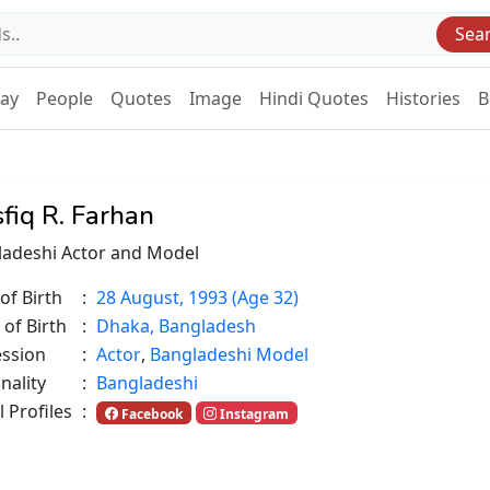
Sea
Day
People
Quotes
Image
Hindi Quotes
Histories
B
fiq R. Farhan
ladeshi Actor and Model
of Birth
:
28 August, 1993 (Age 32)
 of Birth
:
Dhaka, Bangladesh
ession
:
Actor
,
Bangladeshi Model
nality
:
Bangladeshi
l Profiles
:
Facebook
Instagram