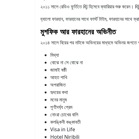
২০১১ সালে রেডিও ফুর্তিতে RJ হিসেবে ক্যারিয়ার শুরু করেন
হ্যালো ফারহান, ফারহানের সাথে ফার্স্ট টাইম, ফারহানের সাথে ফ্
মুশফিক আর ফারহানের অভিনীত
২০১৪ সালে বিয়ের পর নাটকে অভিনয়ের মাধ্যমে অভিনয় জগতে
মিথ্যা
বোঝে না সে বোঝে না
জামাই ষষ্ঠী
আহত পাখি
অপরাজিত
হৃদয়ের কথা
মনের মানুষ
পূর্ণদৈর্ঘ্য প্রেম
নোংরা চোখের বালি
কলঙ্কিনী কঙ্কাবতী
Visa in Life
Hotel Niribili