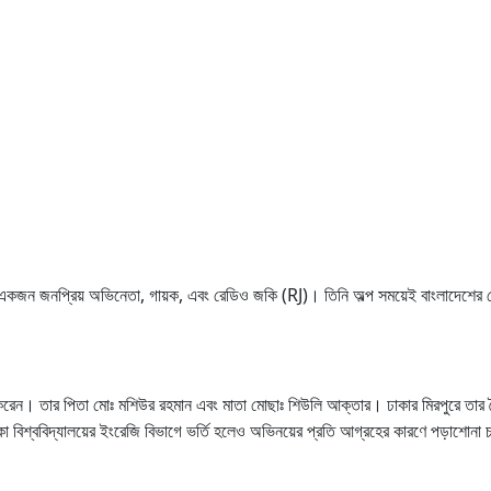
একজন জনপ্রিয় অভিনেতা, গায়ক, এবং রেডিও জকি (RJ)। তিনি অল্প সময়েই বাংলাদেশের টে
েন। তার পিতা মোঃ মশিউর রহমান এবং মাতা মোছাঃ শিউলি আক্তার। ঢাকার মিরপুরে তার শৈশব
শ্ববিদ্যালয়ের ইংরেজি বিভাগে ভর্তি হলেও অভিনয়ের প্রতি আগ্রহের কারণে পড়াশোনা চ