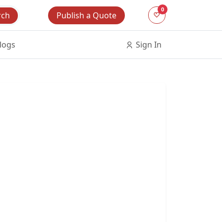
0
Publish a Quote
rch
logs
Sign In