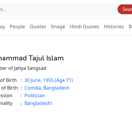
Sea
Day
People
Quotes
Image
Hindi Quotes
Histories
B
ammad Tajul Islam
er of Jatiya Sangsad
of Birth
:
30 June, 1955 (Age 71)
 of Birth
:
Comilla, Bangladesh
ession
:
Politician
nality
:
Bangladeshi