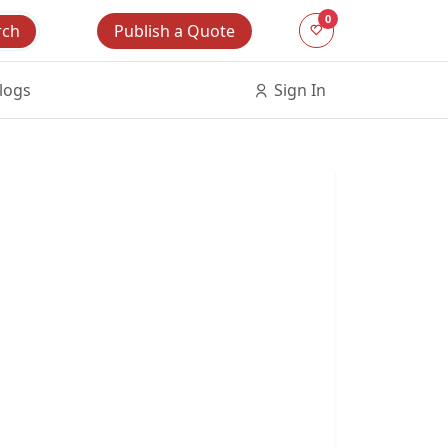
0
Publish a Quote
rch
logs
Sign In