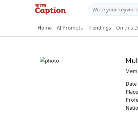
Home
AI Prompts
Trendings
On this 
Muh
Memb
Date 
Place
Prof
Natio