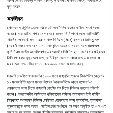
পাবনা জেলার বিভিন্ন অঞ্চলে পাকিস্তান হানাদার বাহিনীর বিরুদ্ধে সক্রিয়ভাবে
যুদ্ধ করেন।
কর্মজীবন
মোহাম্মদ সাহাবুদ্দিন ১৯৮০ থেকে দুই বছর দৈনিক বাংলার বাণীতে সাংবাদিকতা
করেন। পরে আইন পেশায় যোগ দেন। শুরুতে তিনি পাবনা জেলা আইনজীবী
সমিতির সদস্য ছিলেন। ১৯৮২ সালে বিসিএস (বিচার) ক্যাডারে তিনি মুন্সেফ
(সহকারী জজ) পদে যোগ দেন। সাহাবুদ্দিন ১৯৯৫ ও ১৯৯৬ সালে বাংলাদেশ
জুডিসিয়াল সার্ভিস এসোসিয়েশন-এর মহাসচিব নির্বাচিত হন। কর্মের ধারাবাহিকতায়
তিনি যথাক্রমে যুগ্ম জেলা জজ, অতিরিক্ত জেলা ও দায়রা জজ এবং জেলা ও
দায়রা জজ পদে দায়িত্ব পালন করে ২০০৬ সালে অবসরে যান।
সরকারি চাকরিতে থাকাকালীন ১৯৯৯ সালে সাহাবুদ্দিন প্রধান বিচারপতির নেতৃত্বে
১০ সদস্যবিশিষ্ট দলের সদস্য হিসেবে ‘আন্তর্জাতিক আইন সম্মেলন’-এ
যোগদানের জন্য চীনের রাজধানী বেইজিং সহ চীনের বিভিন্ন প্রদেশ পরিদর্শন
করেন। প্রধানমন্ত্রীর কার্যালয়ের পরিচালকের দায়িত্ব পালনকালে তিনি রাষ্ট্রীয়
নিরাপত্তা সংক্রান্ত বিভিন্ন সেমিনারে যোগদানের জন্য যুক্তরাষ্ট্র, যুক্তরাজ্য,
সুইজারল্যান্ড সফর করেন। জাতিসংঘের অর্থায়নে এই সফর অনুষ্ঠিত হয় এবং এই
সফরে সংসদ সদস্য, সশস্ত্র বাহিনীর সদস্যসহ বেসামরিক আমলারাও অন্তর্ভুক্ত