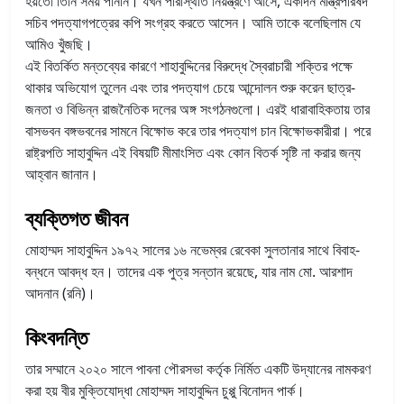
হয়তো তিনি সময় পাননি। যখন পরিস্থিতি নিয়ন্ত্রণে আসে, একদিন মন্ত্রিপরিষদ
সচিব পদত্যাগপত্রের কপি সংগ্রহ করতে আসেন। আমি তাকে বলেছিলাম যে
আমিও খুঁজছি
।
এই বিতর্কিত মন্তব্যের কারণে শাহাবুদ্দিনের বিরুদ্ধে স্বৈরাচারী শক্তির পক্ষে
থাকার অভিযোগ তুলেন এবং তার পদত্যাগ চেয়ে আন্দোলন শুরু করেন ছাত্র-
জনতা ও বিভিন্ন রাজনৈতিক দলের অঙ্গ সংগঠনগুলো। এরই ধারাবাহিকতায় তার
বাসভবন বঙ্গভবনের সামনে বিক্ষোভ করে তার পদত্যাগ চান বিক্ষোভকারীরা। পরে
রাষ্ট্রপতি সাহাবুদ্দিন এই বিষয়টি মীমাংসিত এবং কোন বিতর্ক সৃষ্টি না করার জন্য
আহ্বান জানান।
ব্যক্তিগত জীবন
মোহাম্মদ সাহাবুদ্দিন ১৯৭২ সালের ১৬ নভেম্বর রেবেকা সুলতানার সাথে বিবাহ-
বন্ধনে আবদ্ধ হন। তাদের এক পুত্র সন্তান রয়েছে, যার নাম মো. আরশাদ
আদনান (রনি)।
কিংবদন্তি
তার সম্মানে ২০২০ সালে পাবনা পৌরসভা কর্তৃক নির্মিত একটি উদ্যানের নামকরণ
করা হয় বীর মুক্তিযোদ্ধা মোহাম্মদ সাহাবুদ্দিন চুপ্পু বিনোদন পার্ক।