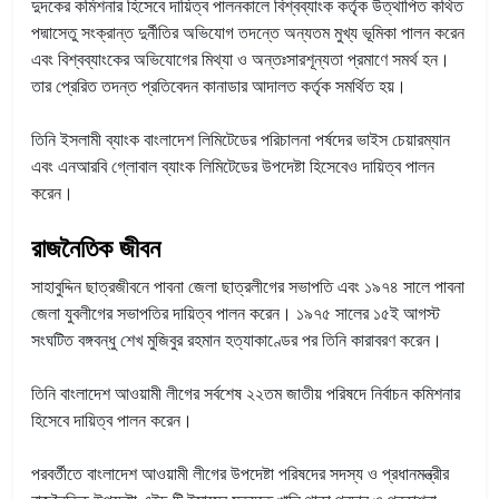
দুদকের কমিশনার হিসেবে দায়িত্ব পালনকালে বিশ্বব্যাংক কর্তৃক উত্থাপিত কথিত
পদ্মাসেতু সংক্রান্ত দুর্নীতির অভিযোগ তদন্তে অন্যতম মুখ্য ভূমিকা পালন করেন
এবং বিশ্বব্যাংকের অভিযোগের মিথ্যা ও অন্তঃসারশূন্যতা প্রমাণে সমর্থ হন।
তার প্রেরিত তদন্ত প্রতিবেদন কানাডার আদালত কর্তৃক সমর্থিত হয়।
তিনি ইসলামী ব্যাংক বাংলাদেশ লিমিটেডের পরিচালনা পর্ষদের ভাইস চেয়ারম্যান
এবং এনআরবি গ্লোবাল ব্যাংক লিমিটেডের উপদেষ্টা হিসেবেও দায়িত্ব পালন
করেন।
রাজনৈতিক জীবন
সাহাবুদ্দিন ছাত্রজীবনে পাবনা জেলা ছাত্রলীগের সভাপতি এবং ১৯৭৪ সালে পাবনা
জেলা যুবলীগের সভাপতির দায়িত্ব পালন করেন। ১৯৭৫ সালের ১৫ই আগস্ট
সংঘটিত বঙ্গবন্ধু শেখ মুজিবুর রহমান হত্যাকাণ্ডের পর তিনি কারাবরণ করেন।
তিনি বাংলাদেশ আওয়ামী লীগের সর্বশেষ ২২তম জাতীয় পরিষদে নির্বাচন কমিশনার
হিসেবে দায়িত্ব পালন করেন।
পরবর্তীতে বাংলাদেশ আওয়ামী লীগের উপদেষ্টা পরিষদের সদস্য ও প্রধানমন্ত্রীর