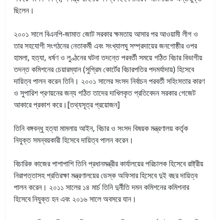
ছিলেন।
২০০১ সালে বিএনপি-জামাত জোট সরকার ক্ষমতায় আসার পর আওয়ামী লীগ ও
তার সহযোগী সংগঠনের নেতাকর্মী এবং সংখ্যালঘু সম্প্রদায়ের জনগোষ্ঠীর ওপর
হামলা, হত্যা, ধর্ষণ ও লুণ্ঠনের ঘটনা তদন্তে পরবর্তী সময়ে গঠিত বিচার বিভাগীয়
তদন্ত কমিশনের চেয়ারম্যান (সুপ্রিম কোর্টের বিচারপতির পদমর্যাদায়) হিসেবে
দায়িত্ব পালন করেন তিনি। ২০০১ সালের সংসদ নির্বাচন পরবর্তী সহিংসতার কারণ
ও সুপারিশ প্রণয়নের জন্য গঠিত তাদের দাখিলকৃত প্রতিবেদন সরকার গেজেট
আকারে প্রকাশ করে।[তথ্যসূত্র প্রয়োজন]
তিনি বঙ্গবন্ধু হত্যা মামলায় আইন, বিচার ও সংসদ বিষয়ক মন্ত্রণালয় কর্তৃক
নিযুক্ত সমন্বয়কারী হিসেবে দায়িত্ব পালন করেন।
বিচারিক কাজের পাশাপাশি তিনি প্রধানমন্ত্রীর কার্যালয়ের পরিচালক হিসেবে রাষ্ট্রীয়
নিরাপত্তাসহ প্রতিরক্ষা মন্ত্রণালয়ের ডেস্ক অফিসার হিসেবে দুই বছর দায়িত্ব
পালন করেন। ২০১১ সালের ১৪ মার্চ তিনি দুর্নীতি দমন কমিশনের কমিশনার
হিসেবে নিযুক্ত হন এবং ২০১৬ সালে অবসরে যান।