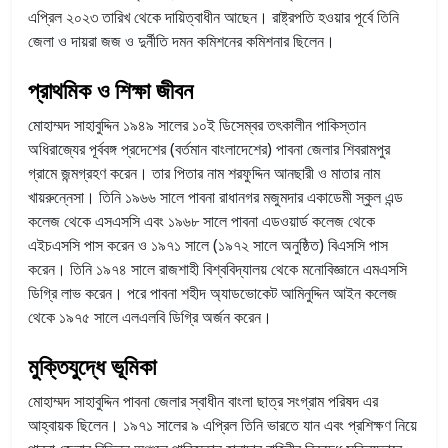
এপ্রিল ২০২৩ তারিখ থেকে দায়িত্বাধীন আছেন। রাষ্ট্রপতি হওয়ার পূর্বে তিনি
জেলা ও দায়রা জজ ও দুর্নীতি দমন কমিশনের কমিশনার ছিলেন।
প্রাথমিক ও শিক্ষা জীবন
মোহাম্মদ সাহাবুদ্দিন ১৯৪৯ সালের ১০ই ডিসেম্বর তৎকালীন পাকিস্তান
অধিরাজ্যের পূর্ববঙ্গ প্রদেশের (বর্তমান বাংলাদেশের) পাবনা জেলার শিবরামপুর
গ্রামে জন্মগ্রহণ করেন। তার পিতার নাম শরফুদ্দিন আনছারী ও মাতার নাম
খায়রুন্নেসা। তিনি ১৯৬৬ সালে পাবনা রাধানগর মজুমদার একাডেমী স্কুল এন্ড
কলেজ থেকে এসএসসি এবং ১৯৬৮ সালে পাবনা এডওয়ার্ড কলেজ থেকে
এইচএসসি পাস করেন ও ১৯৭১ সালে (১৯৭২ সালে অনুষ্ঠিত) বিএসসি পাস
করেন। তিনি ১৯৭৪ সালে রাজশাহী বিশ্ববিদ্যালয় থেকে মনোবিজ্ঞানে এমএসসি
ডিগ্রি লাভ করেন। পরে পাবনা শহীদ অ্যাডভোকেট আমিনুদ্দিন আইন কলেজ
থেকে ১৯৭৫ সালে এলএলবি ডিগ্রি অর্জন করেন।
মুক্তিযুদ্ধে ভূমিকা
মোহাম্মদ সাহাবুদ্দিন পাবনা জেলার স্বাধীন বাংলা ছাত্র সংগ্রাম পরিষদ এর
আহ্বায়ক ছিলেন। ১৯৭১ সালের ৯ এপ্রিল তিনি ভারতে যান এবং প্রশিক্ষণ নিয়ে