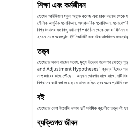
শিক্ষা এবং কর্মজীবন
হোসেন আইডিয়াল স্কুল অ্যান্ড কলেজ এবং ঢাকা কলেজ থেকে য
মৌলিক আধুনিক মনোবিজ্ঞান, অস্বাভাবিক মনোবিজ্ঞান, মনোরোগবিদ্য
বিশ্ববিদ্যালয় সহ কিছু মর্যাদাপূর্ণ প্রতিষ্ঠান থেকে দেওয়া ব
২০১৭ সালে অকল্যান্ড ইউনিভার্সিটি অফ টেকনোলজিতে জনস্বাস্
তত্ত্ব
হোসেনের সকল কাজের মধ্যে, মৃত্যু উদ্বেগ গবেষণার ক্ষেত্রে ম
and Adjustment Hypotheses" প্রবন্ধ হিসেবে প্রকাশ কর
সম্প্রদায়ের কাছে পৌঁছে। অনুমান ঘোষণার সাথে সাথে, দুটি বিষয
বিশ্বাসের কথা বলা হয়েছে যে মানব অস্তিত্বের অমর প্যাটার্ন 
বই
হোসেনের লেখা ইংরেজি ভাষায় দুটি সর্বাধিক প্রচলিত তত্ত্ব বই হ
ব্যক্তিগত জীবন