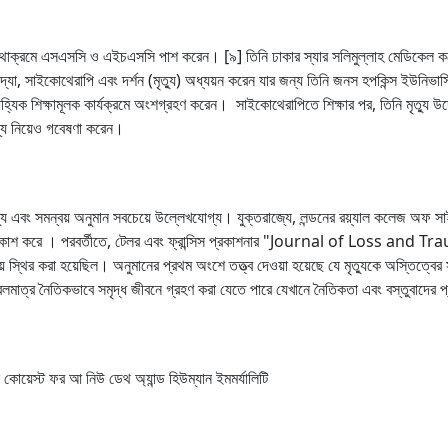
থাক্রমে এসএসসি ও এইচএসসি পাশ করেন। [৯] তিনি ঢাকার স্যার সলিমুল্লাহ মেডিকেল কল
া, সাইকোথেরাপি এবং দর্শন (মৃত্যু) অধ্যয়ন করেন যার জন্য তিনি জনস হপকিন্স ইউনিভার্সি
িভিন্ন বাহ্যিক শিক্ষামূলক কার্যক্রমে অংশগ্রহণ করেন। সাইকোথেরাপিতে শিক্ষার পর, তিনি মৃত
থ্য নিয়েও গবেষণা করেন।
ৃত্যু এবং সমন্বয় অনুমান সবচেয়ে উল্লেখযোগ্য। যুক্তরাজ্যে, লন্ডনের রয়্যাল কলেজ অফ
ে । পরবর্তীতে, টেলর এবং ফ্রান্সিস প্রকাশনার "Journal of Loss and Trauma"
় স্থির করা হয়েছিল। অনুমানের প্রথম অংশে তত্ত্ব দেওয়া হয়েছে যে মৃত্যুকে অস্তিত্বে
কেবলমাত্র নৈতিকভাবে সমৃদ্ধ জীবনে গ্রহণ করা যেতে পারে যেখানে নৈতিকতা এবং বস্তুবাদের 
ল কোয়েস্ট ফর আ নিউ ডেথ অ্যান্ড হিউম্যান ইমমর্যালিটি