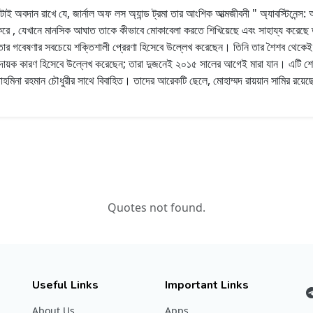
ই অবদান রাখে যে, জার্নাল অফ লস অ্যান্ড ট্রমা তার আংশিক আত্মজীবনী " অ্যাবস্টিনেন্স: 
কাশ করে , যেখানে মানসিক আঘাত তাকে কীভাবে মোকাবেলা করতে শিখিয়েছে এবং সাহায্য করেছ
উপর তার গবেষণার সবচেয়ে শক্তিশালী প্রেরণা হিসেবে উল্লেখ করেছেন। তিনি তার শৈশব থেকেই 
রণাদায়ক কারণ হিসেবে উল্লেখ করেছেন; তারা দুজনেই ২০১৫ সালের আগেই মারা যান। এটি শেষ প
হমিনা রহমান চৌধুরীর সাথে বিবাহিত। তাদের আরেকটি ছেলে, মোহাম্মদ রায়য়ান সামির রয়ে
Quotes not found.
Useful Links
Important Links
About Us
Apps