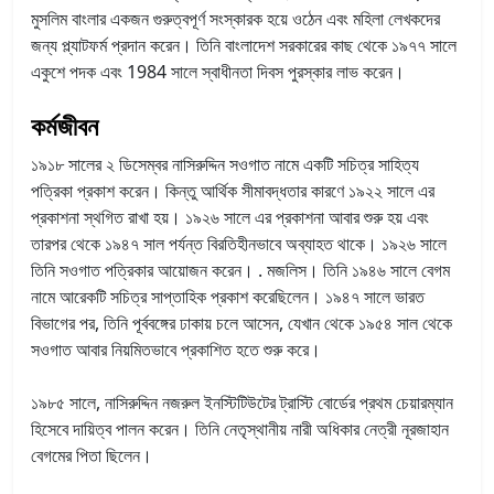
মুসলিম বাংলার একজন গুরুত্বপূর্ণ সংস্কারক হয়ে ওঠেন এবং মহিলা লেখকদের
জন্য প্ল্যাটফর্ম প্রদান করেন। তিনি বাংলাদেশ সরকারের কাছ থেকে ১৯৭৭ সালে
একুশে পদক এবং 1984 সালে স্বাধীনতা দিবস পুরস্কার লাভ করেন।
কর্মজীবন
১৯১৮ সালের ২ ডিসেম্বর নাসিরুদ্দিন সওগাত নামে একটি সচিত্র সাহিত্য
পত্রিকা প্রকাশ করেন। কিন্তু আর্থিক সীমাবদ্ধতার কারণে ১৯২২ সালে এর
প্রকাশনা স্থগিত রাখা হয়। ১৯২৬ সালে এর প্রকাশনা আবার শুরু হয় এবং
তারপর থেকে ১৯৪৭ সাল পর্যন্ত বিরতিহীনভাবে অব্যাহত থাকে। ১৯২৬ সালে
তিনি সওগাত পত্রিকার আয়োজন করেন। . মজলিস। তিনি ১৯৪৬ সালে বেগম
নামে আরেকটি সচিত্র সাপ্তাহিক প্রকাশ করেছিলেন। ১৯৪৭ সালে ভারত
বিভাগের পর, তিনি পূর্ববঙ্গের ঢাকায় চলে আসেন, যেখান থেকে ১৯৫৪ সাল থেকে
সওগাত আবার নিয়মিতভাবে প্রকাশিত হতে শুরু করে।
১৯৮৫
সালে, নাসিরুদ্দিন নজরুল ইনস্টিটিউটের ট্রাস্টি বোর্ডের প্রথম চেয়ারম্যান
হিসেবে দায়িত্ব পালন করেন।
তিনি নেতৃস্থানীয় নারী অধিকার নেত্রী নূরজাহান
বেগমের পিতা ছিলেন।