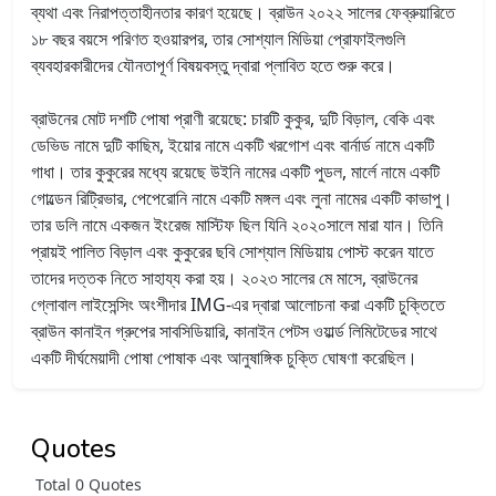
ব্যথা এবং নিরাপত্তাহীনতার কারণ হয়েছে। ব্রাউন ২০২২ সালের ফেব্রুয়ারিতে
১৮ বছর বয়সে পরিণত হওয়ারপর, তার সোশ্যাল মিডিয়া প্রোফাইলগুলি
ব্যবহারকারীদের যৌনতাপূর্ণ বিষয়বস্তু দ্বারা প্লাবিত হতে শুরু করে।
ব্রাউনের মোট দশটি পোষা প্রাণী রয়েছে: চারটি কুকুর, দুটি বিড়াল, বেকি এবং
ডেভিড নামে দুটি কাছিম, ইয়োর নামে একটি খরগোশ এবং বার্নার্ড নামে একটি
গাধা। তার কুকুরের মধ্যে রয়েছে উইনি নামের একটি পুডল, মার্লে নামে একটি
গোল্ডেন রিট্রিভার, পেপেরোনি নামে একটি মঙ্গল এবং লুনা নামের একটি কাভাপু।
তার ডলি নামে একজন ইংরেজ মাস্টিফ ছিল যিনি ২০২০সালে মারা যান। তিনি
প্রায়ই পালিত বিড়াল এবং কুকুরের ছবি সোশ্যাল মিডিয়ায় পোস্ট করেন যাতে
তাদের দত্তক নিতে সাহায্য করা হয়। ২০২৩ সালের মে মাসে, ব্রাউনের
গ্লোবাল লাইসেন্সিং অংশীদার IMG-এর দ্বারা আলোচনা করা একটি চুক্তিতে
ব্রাউন কানাইন গ্রুপের সাবসিডিয়ারি, কানাইন পেটস ওয়ার্ল্ড লিমিটেডের সাথে
একটি দীর্ঘমেয়াদী পোষা পোষাক এবং আনুষাঙ্গিক চুক্তি ঘোষণা করেছিল।
Quotes
Total 0 Quotes