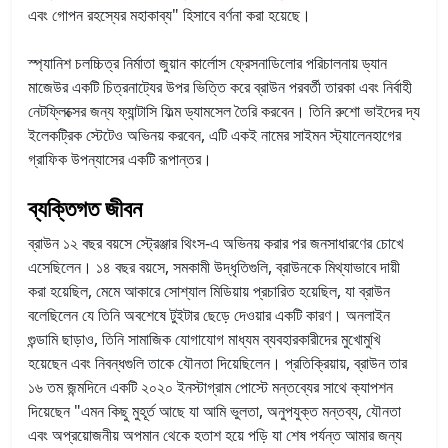
এবং গোপন রহস্যের মহাকাব্য" হিসাবে বর্ণনা করা হয়েছে।
স্প্যানিশ চলচ্চিত্র নির্মাতা জুয়ান কার্লোস ফ্রেসনাডিলোর পরিচালনায় ড্যান
মাজেউর একটি চিত্রনাট্যের উপর ভিত্তি করে ব্রাউন পরবর্তী তারকা এবং নির্বাহী
নেটফ্লিক্সের জন্য ফ্যান্টাসি ফিল্ম ড্যামসেল তৈরি করবেন। তিনি রুশো ভাইদের দ্য
ইলেকট্রিক স্টেটেও অভিনয় করবেন, এটি একই নামের সাইমন স্ট্যালেনহাগের
গ্রাফিক উপন্যাসের একটি রূপান্তর।
ব্যক্তিগত জীবন
ব্রাউন ১২ বছর বয়সে স্ট্রেঞ্জার থিংস-এ অভিনয় করার পর জনসাধারণের চোখে
এসেছিলেন। ১৪ বছর বয়সে, সমকামী উদ্ধৃতিগুলি, ব্রাউনকে মিথ্যাভাবে দায়ী
করা হয়েছিল, মেমে আকারে সোশ্যাল মিডিয়ায় প্রচারিত হয়েছিল, যা ব্রাউন
বলেছিলেন যে তিনি অবশেষে টুইটার ছেড়ে দেওয়ার একটি কারণ। অনলাইন
গুন্ডামি ছাড়াও, তিনি সামাজিক যোগাযোগ মাধ্যম ব্যবহারকারীদের মুখোমুখি
হয়েছেন এবং নিবন্ধগুলি তাকে যৌনতা দিয়েছিলেন। প্রতিক্রিয়ায়, ব্রাউন তার
১৬ তম জন্মদিনে একটি ২০২০ ইনস্টাগ্রাম পোস্টে মন্তব্যের সাথে ক্যাপশন
দিয়েছেন "এমন কিছু মুহূর্ত আছে যা আমি ভুলতা, অনুপযুক্ত মন্তব্য, যৌনতা
এবং অপ্রয়োজনীয় অপমান থেকে হতাশ হয়ে পড়ি যা শেষ পর্যন্ত আমার জন্য