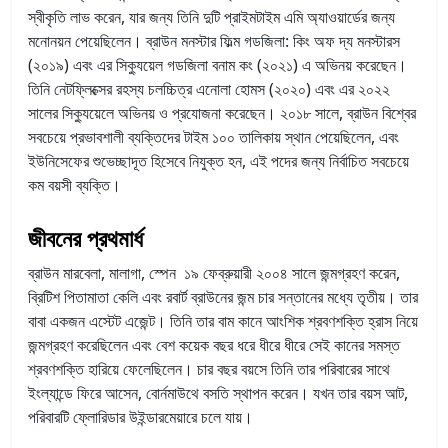
স্বীকৃতি লাভ করেন, যার জন্য তিনি দুটি প্রাইমটাইম এমি অ্যাওয়ার্ডের জন্য
মনোনয়ন পেয়েছিলেন। ব্রাউন মনস্টার ফিল্ম গডজিলা: কিং অফ দ্য মনস্টারস
(২০১৯) এবং এর সিক্যুয়েল গডজিলা বনাম কং (২০২১) এ অভিনয় করেছেন।
তিনি নেটফ্লিক্সের রহস্য চলচ্চিত্র এনোলা হোমস (২০২০) এবং এর ২০২২
সালের সিক্যুয়েলে অভিনয় ও প্রযোজনা করেছেন।
২০১৮ সালে, ব্রাউন বিশ্বের
সবচেয়ে প্রভাবশালী ব্যক্তিদের টাইম ১০০ তালিকায় স্থান পেয়েছিলেন, এবং
ইউনিসেফের শুভেচ্ছাদূত হিসেবে নিযুক্ত হন, এই পদের জন্য নির্বাচিত সবচেয়ে
কম বয়সী ব্যক্তি।
জীবনের প্রথমার্ধ
ব্রাউন মারবেলা, মালাগা, স্পেন ১৯ ফেব্রুয়ারী ২০০৪ সালে জন্মগ্রহণ করেন,
ব্রিটিশ পিতামাতা কেলি এবং রবার্ট ব্রাউনের জন্ম চার সন্তানের মধ্যে তৃতীয়। তার
বাবা একজন এস্টেট এজেন্ট। তিনি তার বাম কানে আংশিক শ্রবণশক্তি হ্রাস নিয়ে
জন্মগ্রহণ করেছিলেন এবং বেশ কয়েক বছর ধরে ধীরে ধীরে সেই কানের সমস্ত
শ্রবণশক্তি হারিয়ে ফেলেছিলেন। চার বছর বয়সে তিনি তার পরিবারের সাথে
ইংল্যান্ডে ফিরে আসেন, বোর্নমাউথে বসতি স্থাপন করেন। যখন তার বয়স আট,
পরিবারটি ফ্লোরিডার উইন্ডারমেয়ারে চলে যায়।