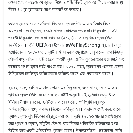
গেমস ঘোষণা করেছে যে ব্রাউন সিমস ৪ পজিটিভিটি চ্যালেঞ্জে ফিচার করার জন্য
সিমস ৪ প্রোগ্রামারদের সাথে সহযোগিতা করেছে।
ব্রাউন ২০১৯ সালে গডজিলা: কিং অফ দ্য মনস্টার-এ তার ফিচার ফিল্মে
আত্মপ্রকাশ করেছিলেন, ২০১৪ সালের চলচ্চিত্র গডজিলার সিক্যুয়াল। তিনি
পরবর্তী সিক্যুয়াল, গডজিলা বনাম কং (২০২১) এ তার ভূমিকার পুনরাবৃত্তি
করেছিলেন। তিনি UEFA এর টুগেদার #WePlayStrong প্রচারণার দূত
হয়েছিলেন। ২০১৯ সালে, ব্রাউন মিলস দ্বারা ফ্লোরেন্স চালু করেন, তার নিজস্ব
সৌন্দর্য পণ্য লাইন। এটি ইউকে ফার্মেসি বুটস, মার্কিন যুক্তরাষ্ট্রের ওয়ালমার্ট এবং
কানাডার শপার্স ড্রাগ মার্টে পাওয়া যায়। ২০২০ সালে, ব্রাউন দ্য এনোলা হোমস
মিস্ট্রিজের চলচ্চিত্র অভিযোজনে অভিনয় করেন এবং প্রযোজনা করেন।
২০২২ সালে, ব্রাউন এনোলা হোমস-এর সিক্যুয়াল, এনোলা হোমস ২-এ তার
ভূমিকার পুনঃপ্রতিষ্ঠা করেন এবং ভ্যারাইটি অনুযায়ী এই ভূমিকার জন্য $১০
মিলিয়ন উপার্জন করেন, হলিউডের বছরের সর্বোচ্চ পারিশ্রমিকপ্রাপ্ত
অভিনেত্রীদের মধ্যে একজন হিসেবে আবির্ভূত হন। এছাড়াও সেই বছর, তাকে
ফ্যাশন ব্র্যান্ড লুই ভিটনের রাষ্ট্রদূত করা হয়। ব্রাউন ২০২৩ সালের সেপ্টেম্বরে
তার প্রথম উপন্যাস, নাইন্টিন স্টেপস, তার নিজের পারিবারিক ইতিহাসের উপর
ভিত্তি করে একটি ঐতিহাসিক প্রকাশ করেন। উপন্যাসটিকে "ভালোবাসা, ক্ষতি