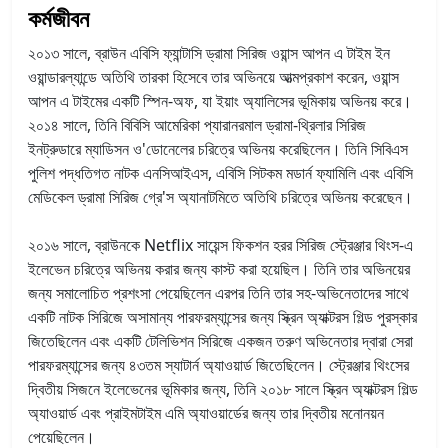
কর্মজীবন
২০১৩ সালে, ব্রাউন এবিসি ফ্যান্টাসি ড্রামা সিরিজ ওয়ান্স আপন এ টাইম ইন
ওয়ান্ডারল্যান্ডে অতিথি তারকা হিসেবে তার অভিনয়ে আত্মপ্রকাশ করেন, ওয়ান্স
আপন এ টাইমের একটি স্পিন-অফ, যা ইয়াং অ্যালিসের ভূমিকায় অভিনয় করে।
২০১৪ সালে, তিনি বিবিসি আমেরিকা প্যারানরমাল ড্রামা-থ্রিলার সিরিজ
ইনট্রুডারে ম্যাডিসন ও'ডোনেলের চরিত্রে অভিনয় করেছিলেন। তিনি সিবিএস
পুলিশ পদ্ধতিগত নাটক এনসিআইএস, এবিসি সিটকম মডার্ন ফ্যামিলি এবং এবিসি
মেডিকেল ড্রামা সিরিজ গ্রে'স অ্যানাটমিতে অতিথি চরিত্রে অভিনয় করেছেন।
২০১৬ সালে, ব্রাউনকে Netflix সায়েন্স ফিকশন হরর সিরিজ স্ট্রেঞ্জার থিংস-এ
ইলেভেন চরিত্রে অভিনয় করার জন্য কাস্ট করা হয়েছিল। তিনি তার অভিনয়ের
জন্য সমালোচিত প্রশংসা পেয়েছিলেন এরপর তিনি তার সহ-অভিনেতাদের সাথে
একটি নাটক সিরিজে অসামান্য পারফরম্যান্সের জন্য স্ক্রিন অ্যাক্টরস গিল্ড পুরস্কার
জিতেছিলেন এবং একটি টেলিভিশন সিরিজে একজন তরুণ অভিনেতার দ্বারা সেরা
পারফরম্যান্সের জন্য ৪৩তম স্যাটার্ন অ্যাওয়ার্ড জিতেছিলেন। স্ট্রেঞ্জার থিংসের
দ্বিতীয় সিজনে ইলেভেনের ভূমিকার জন্য, তিনি ২০১৮ সালে স্ক্রিন অ্যাক্টরস গিল্ড
অ্যাওয়ার্ড এবং প্রাইমটাইম এমি অ্যাওয়ার্ডের জন্য তার দ্বিতীয় মনোনয়ন
পেয়েছিলেন।