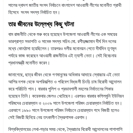
সালের দ্বাদশ জাতীয় সংসদ নির্বাচনে বাংলাদেশ আওয়ামী লীগের মনোনীত প্রাথী
হিসেবে সংসদ সদস্য নির্বাচিত হন।
তার জীবনের উল্লেখ্য কিছু ঘটনা
বাম রাজনীতি থেকে শুরু করে হয়েছেন উপজেলা আওয়ামী লীগের এক সময়ের
ভারপ্রাপ্ত সভাপতি ও সাবেক সদস্য সচিব মো. রশীদুজ্জামান দীর্ঘ দিন দলের
মধ্যে কোনঠাসা হয়েছিলেন। তারপরও দলীয় মনোনয়ন পেতে দীর্ঘদিন তৃণমূল
পর্যায়ে কাজ করেছেন আওয়ামী রাজনীতির এই ত্যাগী নেতা। সেই বিবেচনায়
প্রধানমন্ত্রী মনোনীত করেন।
জানাগেছে, ছাত্র জীবন থেকে গণমানুষের অধিকার আদায়ে স্বোচ্চার এই নেতা
আশির দশক থেকে অপরিকল্পিত ও পরিবেশ বিধ্বংসী চিংড়ি চাষ বিরোধী আন্দোলন
করে পরিচিতি পান। বারবার পুলিশ ও প্রভাবশালী মহলের নির্যাতনের শিকার
হয়েছেন তিনি। কয়েকবার জেলও খেটেছেন। এরপরও বারবার কপিলমুনি ইউনিয়ন
পরিষদের চেয়ারম্যান ও ২০০৯ সালে উপজেলা পরিষদ চেয়ারম্যান নির্বাচিত হন।
এরআগে ১৯৯০ সালে উপজেলা পরিষদ নির্বাচনে চেয়ারম্যান পদে বিজয়ী হলেও
সেই বিজয়ী ছিনিয়ে নেয় তৎকালীণ স্বৈরশাসক এরশাদ।
বিশ্ববিদ্যালয়ের লেখা-পড়া
র সময়
থেকে,
স্বৈরাচার বিরোধী আন্দোলনের পাশাপাশি