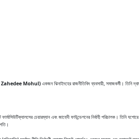
rear Zahedee Mohul)
একজন ঝিনাইদহের রাজনীতিবিদ ব্যবসায়ী, সমাজকর্মী। তিনি দ্ব
ন্ট ফার্মাসিউটিক্যালসের চেয়ারম্যান এবং জাহেদী ফাউন্ডেশনের নির্বাহী পরিচালক। তিনি য
ভাপতি।