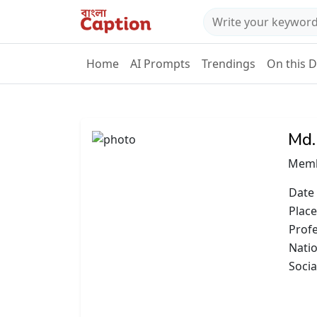
Home
AI Prompts
Trendings
On this 
Md.
Memb
Date 
Place
Prof
Natio
Socia