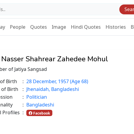
Sea
Day
People
Quotes
Image
Hindi Quotes
Histories
B
 Nasser Shahrear Zahedee Mohul
er of Jatiya Sangsad
of Birth
:
28 December, 1957 (Age 68)
 of Birth
:
Jhenaidah, Bangladeshi
ession
:
Politician
nality
:
Bangladeshi
l Profiles
:
Facebook