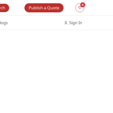
0
Publish a Quote
rch
logs
Sign In