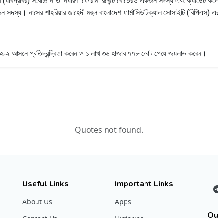
়ের (যবিপ্রবির) সর্বোচ্চ নীতি নির্ধারণী ফোরাম রিজেন্ট বোর্ডেরও একজন সদস্য এবং ক্যাডেট ক
 একজন সদস্য। নাসের শাহরিয়ার জাহেদী মহুল বাংলাদেশ ফার্মাসিউটিক্যাল সোসাইটি (বিপিএস) 
 ঝিনাইদহ-২ আসনে প্রতিদ্বন্দ্বিতা করেন ও ১ লাখ ৩৬ হাজার ৭৭৮ ভোট পেয়ে জয়লাভ করেন।
Quotes not found.
Useful Links
Important Links
About Us
Apps
Ou